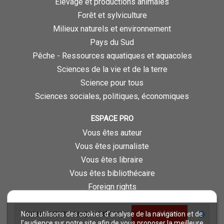
Élevage et productions animales
Forêt et sylviculture
Milieux naturels et environnement
Pays du Sud
Pêche - Ressources aquatiques et aquacoles
Sciences de la vie et de la terre
Science pour tous
Sciences sociales, politiques, économiques
ESPACE PRO
Vous êtes auteur
Vous êtes journaliste
Vous êtes libraire
Vous êtes bibliothécaire
Foreign rights
Procédure d'évaluation
24,00 €
Nous utilisons des cookies d’analyse de la navigation et de
ABONNEMENT 1 AN (2 NUMÉROS)
NOTRE SITE
l’audience sur notre site afin de vous proposer la meilleure