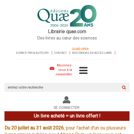
Librairie quae.com
Des livres au cœur des sciences
QUAE-OPEN
ESPACE PRO & AUTEURS
CONTACT
NOS EBOOKS EN ACCÈS LIBRE
Abonnez-
vous à la
newsletter
Rechercher
sur
le
site
SE CONNECTER
Un livre acheté = un livre offert !
Du 20 juillet au 31 août 2026
, pour l'achat d'un ou plusieurs