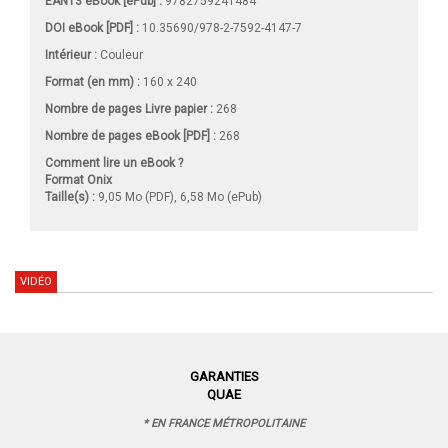
EAN13 eBook [ePub] :
9782759241484
DOI eBook [PDF] :
10.35690/978-2-7592-4147-7
Intérieur :
Couleur
Format (en mm)
:
160 x 240
Nombre de pages
Livre papier
:
268
Nombre de pages
eBook [PDF]
:
268
Comment lire un eBook ?
Format Onix
Taille(s) :
9,05 Mo (PDF), 6,58 Mo (ePub)
VIDÉO
GARANTIES
QUAE
* EN FRANCE MÉTROPOLITAINE