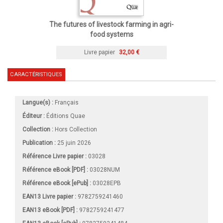
The futures of livestock farming in agri-
food systems
Livre papier
32,00 €
CARACTÉRISTIQUES
Langue(s) :
Français
Éditeur :
Éditions Quae
Collection :
Hors Collection
Publication :
25 juin 2026
Référence Livre papier :
03028
Référence eBook [PDF] :
03028NUM
Référence eBook [ePub] :
03028EPB
EAN13 Livre papier :
9782759241460
EAN13 eBook [PDF] :
9782759241477