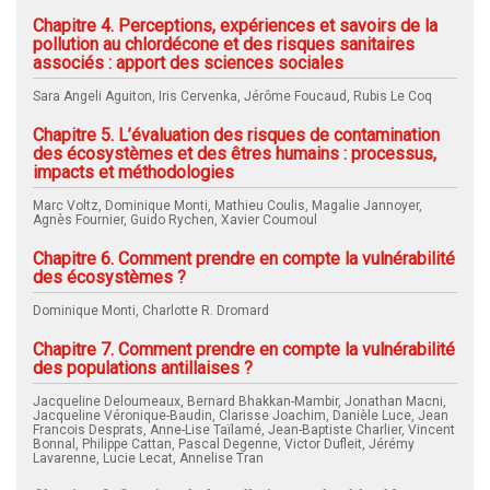
Chapitre 4. Perceptions, expériences et savoirs de la
pollution au chlordécone et des risques sanitaires
associés : apport des sciences sociales
Sara Angeli Aguiton, Iris Cervenka, Jérôme Foucaud, Rubis Le Coq
Chapitre 5. L’évaluation des risques de contamination
des écosystèmes et des êtres humains : processus,
impacts et méthodologies
Marc Voltz, Dominique Monti, Mathieu Coulis, Magalie Jannoyer,
Agnès Fournier, Guido Rychen, Xavier Coumoul
Chapitre 6. Comment prendre en compte la vulnérabilité
des écosystèmes ?
Dominique Monti, Charlotte R. Dromard
Chapitre 7. Comment prendre en compte la vulnérabilité
des populations antillaises ?
Jacqueline Deloumeaux, Bernard Bhakkan-Mambir, Jonathan Macni,
Jacqueline Véronique-Baudin, Clarisse Joachim, Danièle Luce, Jean
Francois Desprats, Anne-Lise Taïlamé, Jean-Baptiste Charlier, Vincent
Bonnal, Philippe Cattan, Pascal Degenne, Victor Dufleit, Jérémy
Lavarenne, Lucie Lecat, Annelise Tran