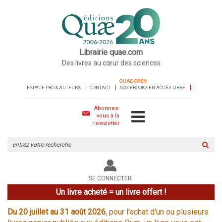
Librairie quae.com
Des livres au cœur des sciences
QUAE-OPEN
ESPACE PRO & AUTEURS
CONTACT
NOS EBOOKS EN ACCÈS LIBRE
Abonnez-
vous à la
newsletter
Rechercher
sur
le
site
SE CONNECTER
Un livre acheté = un livre offert !
Du 20 juillet au 31 août 2026
, pour l'achat d'un ou plusieurs