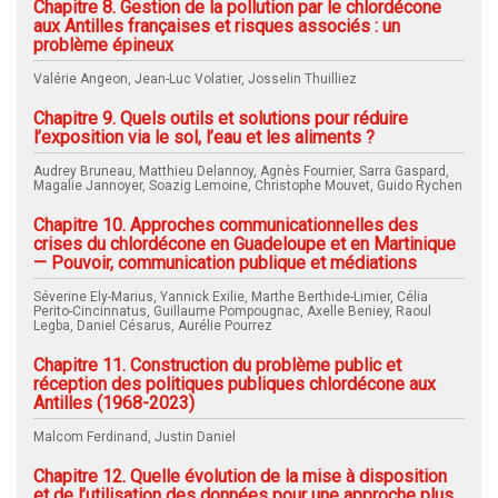
Chapitre 8. Gestion de la pollution par le chlordécone
aux Antilles françaises et risques associés : un
problème épineux
Valérie Angeon, Jean-Luc Volatier, Josselin Thuilliez
Chapitre 9. Quels outils et solutions pour réduire
l’exposition via le sol, l’eau et les aliments ?
Audrey Bruneau, Matthieu Delannoy, Agnès Fournier, Sarra Gaspard,
Magalie Jannoyer, Soazig Lemoine, Christophe Mouvet, Guido Rychen
Chapitre 10. Approches communicationnelles des
crises du chlordécone en Guadeloupe et en Martinique
— Pouvoir, communication publique et médiations
Séverine Ely-Marius, Yannick Exilie, Marthe Berthide-Limier, Célia
Perito-Cincinnatus, Guillaume Pompougnac, Axelle Beniey, Raoul
Legba, Daniel Césarus, Aurélie Pourrez
Chapitre 11. Construction du problème public et
réception des politiques publiques chlordécone aux
Antilles (1968-2023)
Malcom Ferdinand, Justin Daniel
Chapitre 12. Quelle évolution de la mise à disposition
et de l’utilisation des données pour une approche plus