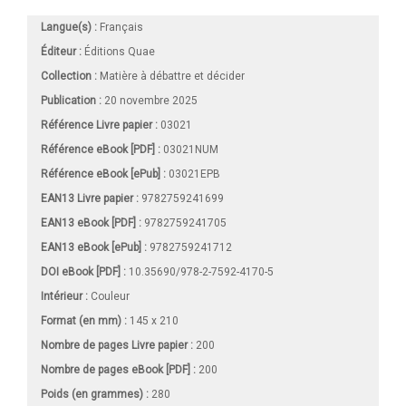
Langue(s) :
Français
Éditeur :
Éditions Quae
Collection :
Matière à débattre et décider
Publication :
20 novembre 2025
Référence Livre papier :
03021
Référence eBook [PDF] :
03021NUM
Référence eBook [ePub] :
03021EPB
EAN13 Livre papier :
9782759241699
EAN13 eBook [PDF] :
9782759241705
EAN13 eBook [ePub] :
9782759241712
DOI eBook [PDF] :
10.35690/978-2-7592-4170-5
Intérieur :
Couleur
Format (en mm)
:
145 x 210
Nombre de pages
Livre papier
:
200
Nombre de pages
eBook [PDF]
:
200
Poids (en grammes) :
280