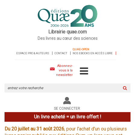
Librairie quae.com
Des livres au cœur des sciences
QUAE-OPEN
ESPACE PRO & AUTEURS
CONTACT
NOS EBOOKS EN ACCÈS LIBRE
Abonnez-
vous à la
newsletter
Rechercher
sur
le
site
SE CONNECTER
Un livre acheté = un livre offert !
Du 20 juillet au 31 août 2026
, pour l'achat d'un ou plusieurs