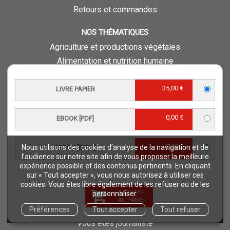
Retours et commandes
NOS THÉMATIQUES
Agriculture et productions végétales
Alimentation et nutrition humaine
Élevage et productions animales
Forêt et sylviculture
35,00 €
LIVRE PAPIER
Milieux naturels et environnement
Pays du Sud
0,00 €
EBOOK [PDF]
Pêche - Ressources aquatiques et aquacoles
Sciences de la vie et de la terre
0,00 €
Nous utilisons des cookies d’analyse de la navigation et de
EBOOK [EPUB]
l’audience sur notre site afin de vous proposer la meilleure
Science pour tous
expérience possible et des contenus pertinents. En cliquant
Sciences sociales, politiques, économiques
sur « Tout accepter », vous nous autorisez à utiliser ces
cookies. Vous êtes libre également de les refuser ou de les
AJOUTER
personnaliser.
ESPACE PRO
AU PANIER
Vous êtes auteur
Préférences
Tout accepter
Tout refuser
Vous êtes journaliste