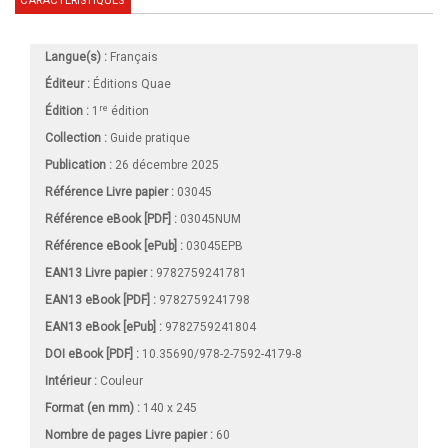
CARACTÉRISTIQUES
Langue(s) :
Français
Éditeur :
Éditions Quae
re
Édition :
1
édition
Collection :
Guide pratique
Publication :
26 décembre 2025
Référence Livre papier :
03045
Référence eBook [PDF] :
03045NUM
Référence eBook [ePub] :
03045EPB
EAN13 Livre papier :
9782759241781
EAN13 eBook [PDF] :
9782759241798
EAN13 eBook [ePub] :
9782759241804
DOI eBook [PDF] :
10.35690/978-2-7592-4179-8
Intérieur :
Couleur
Format (en mm)
:
140 x 245
Nombre de pages
Livre papier
:
60