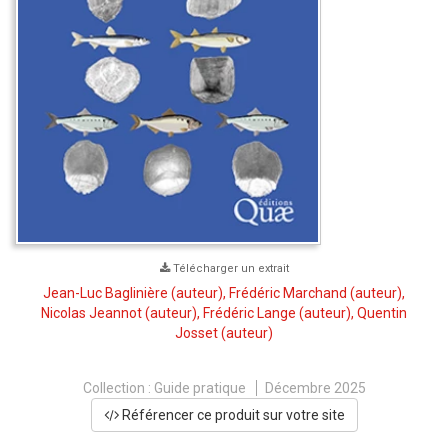
Télécharger un extrait
Jean-Luc Baglinière
(auteur),
Frédéric Marchand
(auteur),
Nicolas Jeannot
(auteur),
Frédéric Lange
(auteur),
Quentin
Josset
(auteur)
Collection :
Guide pratique
Décembre 2025
Référencer ce produit sur votre site