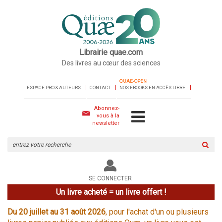
Librairie quae.com
Des livres au cœur des sciences
QUAE-OPEN
ESPACE PRO & AUTEURS
CONTACT
NOS EBOOKS EN ACCÈS LIBRE
Abonnez-
vous à la
newsletter
Rechercher
sur
le
site
SE CONNECTER
Un livre acheté = un livre offert !
Du 20 juillet au 31 août 2026
, pour l'achat d'un ou plusieurs