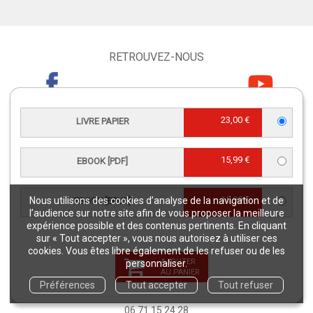
RETROUVEZ-NOUS
23,00 €
LIVRE PAPIER
CONTACT SERVICE CLIENTS
15,99 €
EBOOK [PDF]
serviceclients@quae.fr
Éditions Quae - c/o INRAE RD 10 -
78026 Versailles Cedex
15,99 €
Nous utilisons des cookies d’analyse de la navigation et de
EBOOK [EPUB]
Tél : +33 6 33 35 48 40
l’audience sur notre site afin de vous proposer la meilleure
expérience possible et des contenus pertinents. En cliquant
Du lundi au vendredi
sur « Tout accepter », vous nous autorisez à utiliser ces
9h - 12h/ 13h30 - 17h
cookies. Vous êtes libre également de les refuser ou de les
AJOUTER
personnaliser.
AU PANIER
CONTACT JOURNALISTES
Préférences
Tout accepter
Tout refuser
presse@editions-quae.com
06 71 15 24 28