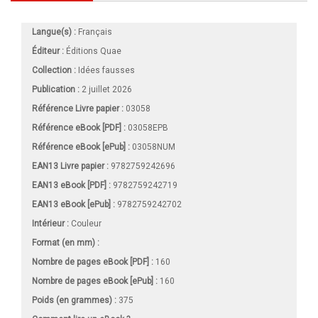
Langue(s) :
Français
Éditeur :
Éditions Quae
Collection :
Idées fausses
Publication :
2 juillet 2026
Référence Livre papier :
03058
Référence eBook [PDF] :
03058EPB
Référence eBook [ePub] :
03058NUM
EAN13 Livre papier :
9782759242696
EAN13 eBook [PDF] :
9782759242719
EAN13 eBook [ePub] :
9782759242702
Intérieur :
Couleur
Format (en mm)
:
Nombre de pages
eBook [PDF]
:
160
Nombre de pages
eBook [ePub]
:
160
Poids (en grammes) :
375