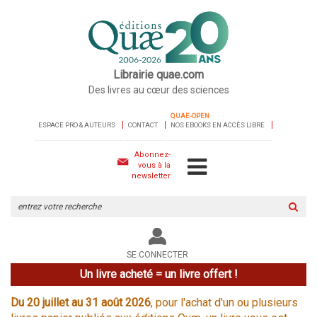
Librairie quae.com
Des livres au cœur des sciences
QUAE-OPEN
ESPACE PRO & AUTEURS
CONTACT
NOS EBOOKS EN ACCÈS LIBRE
Abonnez-
vous à la
newsletter
Rechercher
sur
le
site
SE CONNECTER
Un livre acheté = un livre offert !
Du 20 juillet au 31 août 2026
, pour l'achat d'un ou plusieurs