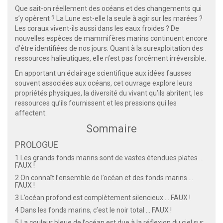
Que sait-on réellement des océans et des changements qui
s’y opèrent ? La Lune est-elle la seule à agir sur les marées ?
Les coraux vivent-ils aussi dans les eaux froides ? De
nouvelles espèces de mammifères marins continuent encore
d’être identifiées de nos jours. Quant à la surexploitation des
ressources halieutiques, elle n’est pas forcément irréversible.
En apportant un éclairage scientifique aux idées fausses
souvent associées aux océans, cet ouvrage explore leurs
propriétés physiques, la diversité du vivant qu’ils abritent, les
ressources qu’ils fournissent et les pressions qui les
affectent.
Sommaire
PROLOGUE
1 Les grands fonds marins sont de vastes étendues plates ...
FAUX !
2 On connaît l’ensemble de l’océan et des fonds marins ...
FAUX !
3 L’océan profond est complètement silencieux ... FAUX !
4 Dans les fonds marins, c’est le noir total ... FAUX !
5 La couleur bleue de l’océan est due à la réflexion du ciel sur