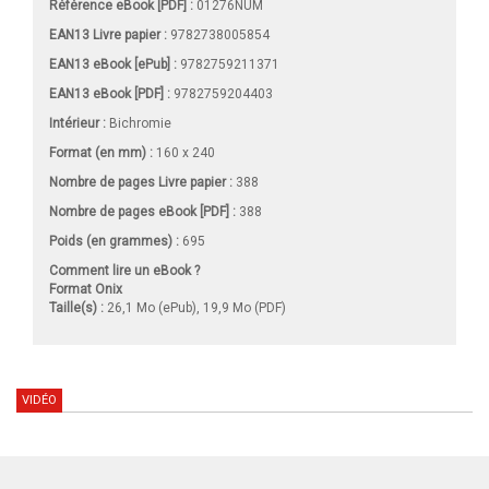
Référence eBook [PDF] :
01276NUM
EAN13 Livre papier :
9782738005854
EAN13 eBook [ePub] :
9782759211371
EAN13 eBook [PDF] :
9782759204403
Intérieur :
Bichromie
Format (en mm)
:
160 x 240
Nombre de pages
Livre papier
:
388
Nombre de pages
eBook [PDF]
:
388
Poids (en grammes) :
695
Comment lire un eBook ?
Format Onix
Taille(s) :
26,1 Mo (ePub), 19,9 Mo (PDF)
VIDÉO