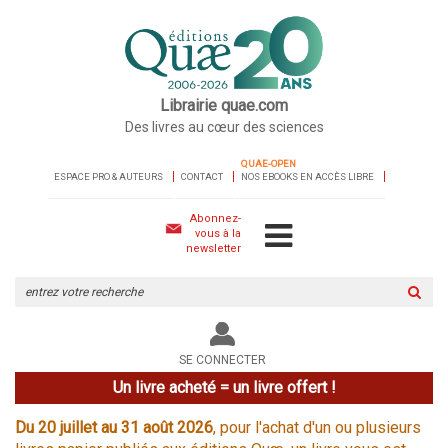
Librairie quae.com
Des livres au cœur des sciences
QUAE-OPEN
ESPACE PRO & AUTEURS
CONTACT
NOS EBOOKS EN ACCÈS LIBRE
Abonnez-
vous à la
newsletter
Rechercher
sur
le
site
SE CONNECTER
Un livre acheté = un livre offert !
Du 20 juillet au 31 août 2026
, pour l'achat d'un ou plusieurs