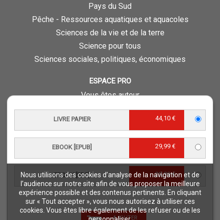
Pays du Sud
Pêche - Ressources aquatiques et aquacoles
Sciences de la vie et de la terre
Science pour tous
Sciences sociales, politiques, économiques
ESPACE PRO
Vous êtes auteur
Vous êtes journaliste
44,10 €
LIVRE PAPIER
Vous êtes libraire
Vous êtes bibliothécaire
29,99 €
EBOOK [EPUB]
Foreign rights
Procédure d'évaluation
29,99 €
Nous utilisons des cookies d’analyse de la navigation et de
EBOOK [PDF]
NOTRE SITE
l’audience sur notre site afin de vous proposer la meilleure
expérience possible et des contenus pertinents. En cliquant
Quae © 2018
sur « Tout accepter », vous nous autorisez à utiliser ces
Mentions légales
cookies. Vous êtes libre également de les refuser ou de les
AJOUTER
personnaliser.