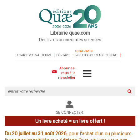
Librairie quae.com
Des livres au cœur des sciences
QUAE-OPEN
ESPACE PRO & AUTEURS
CONTACT
NOS EBOOKS EN ACCÈS LIBRE
Abonnez-
vous à la
newsletter
Rechercher
sur
le
site
SE CONNECTER
Un livre acheté = un livre offert !
Du 20 juillet au 31 août 2026
, pour l'achat d'un ou plusieurs