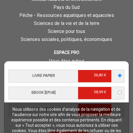
Pays du Sud
Pêche - Ressources aquatiques et aquacoles
Sciences de la vie et de la terre
Science pour tous
Sciences sociales, politiques, économiques
ESPACE PRO
Vous êtes auteur
Vous êtes journaliste
56,80 €
LIVRE PAPIER
Vous êtes libraire
Vous êtes bibliothécaire
38,99 €
EBOOK [EPUB]
Foreign rights
Procédure d'évaluation
38,99 €
Nous utilisons des cookies d’analyse de la navigation et de
EBOOK [PDF]
NOTRE SITE
l’audience sur notre site afin de vous proposer la meilleure
expérience possible et des contenus pertinents. En cliquant
Quae © 2018
sur « Tout accepter », vous nous autorisez à utiliser ces
Mentions légales
cookies. Vous êtes libre également de les refuser ou de les