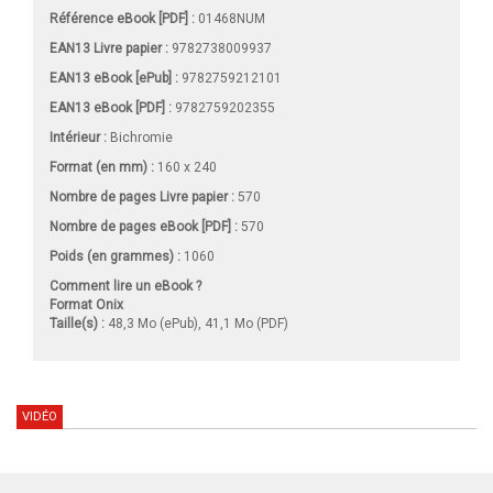
Référence eBook [PDF] :
01468NUM
EAN13 Livre papier :
9782738009937
EAN13 eBook [ePub] :
9782759212101
EAN13 eBook [PDF] :
9782759202355
Intérieur :
Bichromie
Format (en mm)
:
160 x 240
Nombre de pages
Livre papier
:
570
Nombre de pages
eBook [PDF]
:
570
Poids (en grammes) :
1060
Comment lire un eBook ?
Format Onix
Taille(s) :
48,3 Mo (ePub), 41,1 Mo (PDF)
VIDÉO