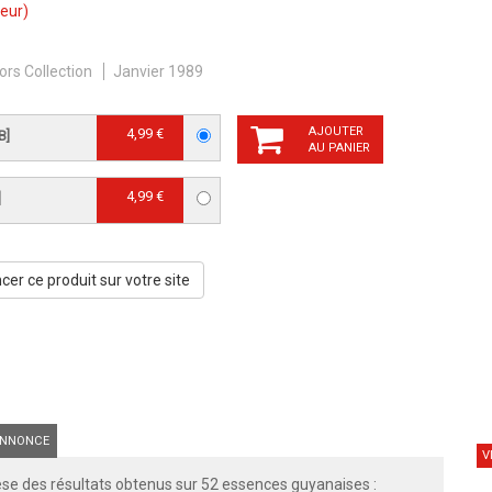
eur)
ors Collection
Janvier 1989
AJOUTER
4,99 €
B]
AU PANIER
4,99 €
]
er ce produit sur votre site
NNONCE
V
hèse des résultats obtenus sur 52 essences guyanaises :