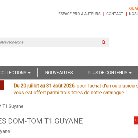
QUA
ESPACE PRO & AUTEURS
CONTACT
NOS 
Rechercher
sur
le
site
COLLECTIONS
NOUVEAUTÉS
PLUS DE CONTENUS
Du 20 juillet au 31 août 2026
, pour l'achat d'un ou plusieur
vous est offert parmi trois titres de notre catalogue !
M T1 Guyane
ES DOM-TOM T1 GUYANE
C
uyane