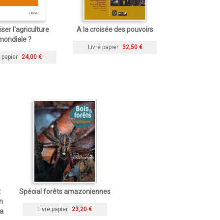
iser l'agriculture
A la croisée des pouvoirs
mondiale ?
Livre papier
32,50 €
 papier
24,00 €
t
Spécial forêts amazoniennes
n
Livre papier
23,20 €
ra