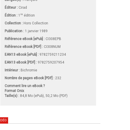
Éditeur :
Cirad
re
Édition :
1
édition
Collection :
Hors Collection
Publication :
1 janvier 1989
Référence eBook [ePub] :
CI308EPB
Référence eBook [PDF] :
CI308NUM
EAN13 eBook [ePub] :
9782759211234
EAN13 eBook [PDF] :
9782759207954
Intérieur :
Bichromie
Nombre de pages
eBook [PDF]
:
232
Comment lire un eBook ?
Format Onix
Taille(s) :
84,8 Mo (ePub), 50,2 Mo (PDF)
IDÉO