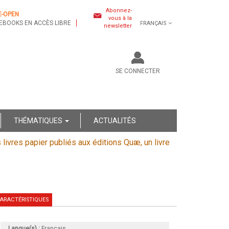
Abonnez-
E-OPEN
vous à la
EBOOKS EN ACCÈS LIBRE
FRANÇAIS
newsletter
SE CONNECTER
THÉMATIQUES
ACTUALITÉS
s livres papier publiés aux éditions Quæ, un livre
ARACTÉRISTIQUES
Langue(s) :
Français