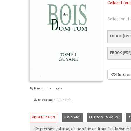
Collectif
(aut
Collection :
H
EBOOK [EPU
EBOOK [PDF
Référenc
Parcourir en ligne
Télécharger un extrait
PRÉSENTATION
SOMMAIRE
LU DANS LA PRESSE
A
Ce premier volume, d'une série de trois, fait la synt