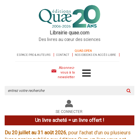
Librairie quae.com
Des livres au cœur des sciences
QUAE-OPEN
ESPACE PRO & AUTEURS
CONTACT
NOS EBOOKS EN ACCÈS LIBRE
Abonnez-
vous à la
newsletter
Rechercher
sur
le
site
SE CONNECTER
Un livre acheté = un livre offert !
Du 20 juillet au 31 août 2026
, pour l'achat d'un ou plusieurs