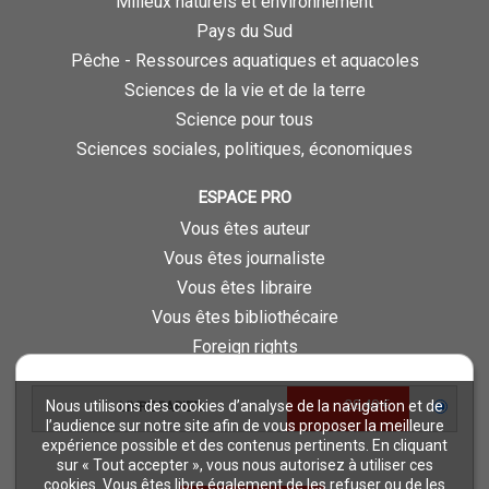
Milieux naturels et environnement
Pays du Sud
Pêche - Ressources aquatiques et aquacoles
Sciences de la vie et de la terre
Science pour tous
Sciences sociales, politiques, économiques
ESPACE PRO
Vous êtes auteur
Vous êtes journaliste
Vous êtes libraire
Vous êtes bibliothécaire
Foreign rights
Procédure d'évaluation
28,40 €
Nous utilisons des cookies d’analyse de la navigation et de
LIVRE PAPIER
NOTRE SITE
l’audience sur notre site afin de vous proposer la meilleure
expérience possible et des contenus pertinents. En cliquant
Quae © 2018
sur « Tout accepter », vous nous autorisez à utiliser ces
Mentions légales
cookies. Vous êtes libre également de les refuser ou de les