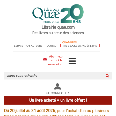
Librairie quae.com
Des livres au cœur des sciences
QUAE-OPEN
ESPACE PRO & AUTEURS
CONTACT
NOS EBOOKS EN ACCÈS LIBRE
Abonnez-
vous à la
newsletter
Rechercher
sur
le
site
SE CONNECTER
Un livre acheté = un livre offert !
Du 20 juillet au 31 août 2026
, pour l'achat d'un ou plusieurs