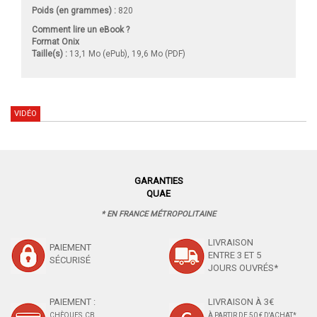
Poids (en grammes) :
820
Comment lire un eBook ?
Format Onix
Taille(s) :
13,1 Mo (ePub), 19,6 Mo (PDF)
VIDÉO
GARANTIES
QUAE
* EN FRANCE MÉTROPOLITAINE
LIVRAISON
PAIEMENT
ENTRE 3 ET 5
SÉCURISÉ
JOURS OUVRÉS*
PAIEMENT :
LIVRAISON À 3€
CHÈQUES, CB,
À PARTIR DE 50 € D'ACHAT*