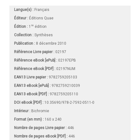
Langue(s) :
Français
Éditeur :
Éditions Quae
re
Édition :
1
édition
Collection :
Synthèses
Publication :
8 décembre 2010
Référence Livre papier :
02197
Référence eBook [ePub] :
02197EPB
Référence eBook [PDF] :
02197NUM
EAN13 Livre papier :
9782759205103
EAN13 eBook [ePub] :
9782759210039
EAN13 eBook [PDF] :
9782759205110
DOI eBook [PDF] :
10.35690/978-2-7592-0511-0
Intérieur :
Bichromie
Format (en mm)
:
160 x 240
Nombre de pages
Livre papier
:
446
Nombre de pages
eBook [PDF]
:
446