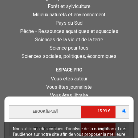
Forêt et sylviculture
Milieux naturels et environnement
Pays du Sud
Pêche - Ressources aquatiques et aquacoles
Sciences de la vie et de la terre
Science pour tous
Sciences sociales, politiques, économiques
ESPACE PRO
Vous êtes auteur
Vous êtes journaliste
Vous êtes libraire
Vous êtes bibliothécaire
15,99 €
Foreign rights
EBOOK [EPUB]
Procédure d'évaluation
15,99 €
Nous utilisons des cookies d’analyse de la navigation et de
EBOOK [PDF]
NOTRE SITE
l’audience sur notre site afin de vous proposer la meilleure