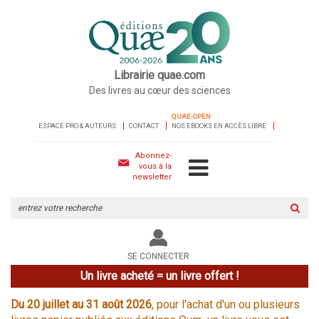
Librairie quae.com
Des livres au cœur des sciences
QUAE-OPEN
ESPACE PRO & AUTEURS
CONTACT
NOS EBOOKS EN ACCÈS LIBRE
Abonnez-
vous à la
newsletter
Rechercher
sur
le
site
SE CONNECTER
Un livre acheté = un livre offert !
Du 20 juillet au 31 août 2026
, pour l'achat d'un ou plusieurs