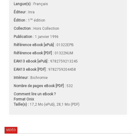
Langue(s) :
Français
Éditeur :
Inra
re
Édition :
1
édition
Collection :
Hors Collection
Publication :
1 janvier 1996
Référence eBook [ePub] :
01322EPB
Référence eBook [PDF] :
01322NUM
EAN13 eBook [ePub] :
9782759213245
EAN13 eBook [PDF] :
9782759204458
Intérieur :
Bichromie
Nombre de pages
eBook [PDF]
:
532
Comment lire un eBook ?
Format Onix
Taille(s) :
17,2 Mo (ePub), 28,1 Mo (PDF)
VIDÉO