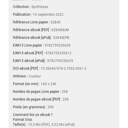
Collection :
Synthèses
Publication :
15 septembre 2022
Référence Livre papier :
02843
Référence eBook [PDF] :
02843NUM
Référence eBook [ePub] :
02843EPB
EAN13 Livre papier :
9782759235605
EAN13 eBook [PDF] :
9782759235612
EAN13 eBook [ePub] :
9782759235629
DOI eBook [PDF] :
10.35690/978-2-7592-3561-2
Intérieur :
Couleur
Format (en mm)
:
160 x 240
Nombre de pages
Livre papier
:
258
Nombre de pages
eBook [PDF]
:
258
Poids (en grammes) :
590
Comment lire un eBook ?
Format Onix
Taille(s) :
10,3 Mo (PDF), 5,52 Mo (ePub)