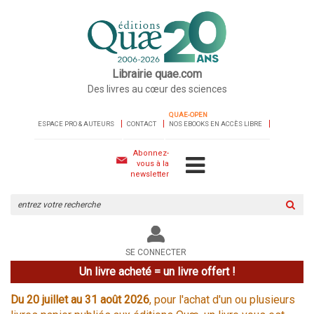
Librairie quae.com
Des livres au cœur des sciences
QUAE-OPEN
ESPACE PRO & AUTEURS
CONTACT
NOS EBOOKS EN ACCÈS LIBRE
Abonnez-
vous à la
newsletter
Rechercher
sur
le
site
SE CONNECTER
Un livre acheté = un livre offert !
Du 20 juillet au 31 août 2026
, pour l'achat d'un ou plusieurs