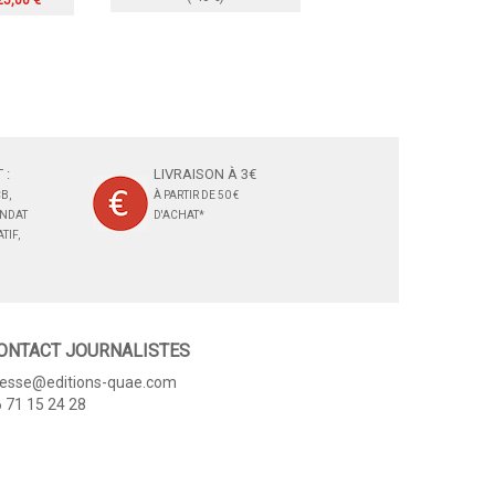
25,00 €
 :
LIVRAISON À 3€
B,
À PARTIR DE 50 €
ANDAT
D'ACHAT*
TIF,
ONTACT JOURNALISTES
resse@editions-quae.com
 71 15 24 28