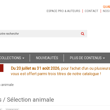
QUA
ESPACE PRO & AUTEURS
CONTACT
NOS 
Rechercher
sur
le
site
COLLECTIONS
NOUVEAUTÉS
PLUS DE CONTENUS
Du 20 juillet au 31 août 2026
, pour l'achat d'un ou plusieur
vous est offert parmi trois titres de notre catalogue !
n animale
 / Sélection animale