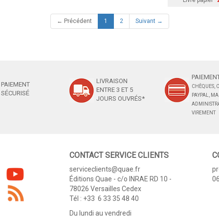
Livre papier
(current)
← Précédent
1
2
Suivant →
PAIEMENT
LIVRAISON
PAIEMENT
CHÈQUES, C
ENTRE 3 ET 5
SÉCURISÉ
PAYPAL, M
JOURS OUVRÉS*
ADMINISTRA
VIREMENT
CONTACT SERVICE CLIENTS
C
serviceclients@quae.fr
p
Éditions Quae - c/o INRAE RD 10 -
06
78026 Versailles Cedex
Tél : +33 6 33 35 48 40
Du lundi au vendredi