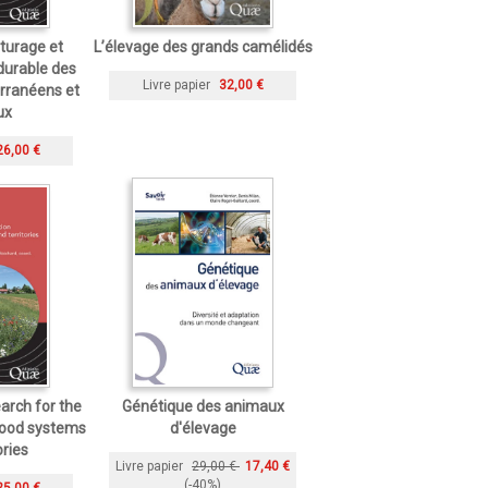
turage et
L’élevage des grands camélidés
urable des
Livre papier
32,00 €
erranéens et
ux
26,00 €
arch for the
Génétique des animaux
-food systems
d'élevage
ories
Livre papier
29,00 €
17,40 €
(-40%)