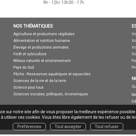
9h - 12h/ 13h30 - 17h
NOS THÉMATIQUES
E
Agriculture et productions végétales
Vo
Alimentation et nutrition humaine
Vo
Élevage et productions animales
Vo
Forêt et sylviculture
Vo
Milieux naturels et environnement
Fo
Pays du Sud
Pr
Pêche - Ressources aquatiques et aquacoles
N
Sciences de la vie et de la terre
Qu
Science pour tous
Sciences sociales, politiques, économiques
Me
Dé
nce sur notre site afin de vous proposer la meilleure expérience possible
à utiliser ces cookies. Vous êtes libre également de les refuser ou de le
Préférences
Tout accepter
Tout refuser