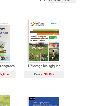
Parutions les plu…
Trier par :
françaises
L'élevage biologique :
39,00 €
Revue
30,00 €