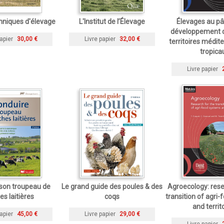
hniques d'élevage
L'Institut de l’Élevage
Élevages au pâ
développement d
apier
30,00 €
Livre papier
32,00 €
territoires médit
tropica
Livre papier
son troupeau de
Le grand guide des poules & des
Agroecology: rese
es laitières
coqs
transition of agri
and territ
apier
45,00 €
Livre papier
29,00 €