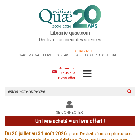
Librairie quae.com
Des livres au cœur des sciences
QUAE-OPEN
ESPACE PRO & AUTEURS
CONTACT
NOS EBOOKS EN ACCÈS LIBRE
Abonnez-
vous à la
newsletter
Rechercher
sur
le
site
SE CONNECTER
Un livre acheté = un livre offert !
Du 20 juillet au 31 août 2026
, pour l'achat d'un ou plusieurs