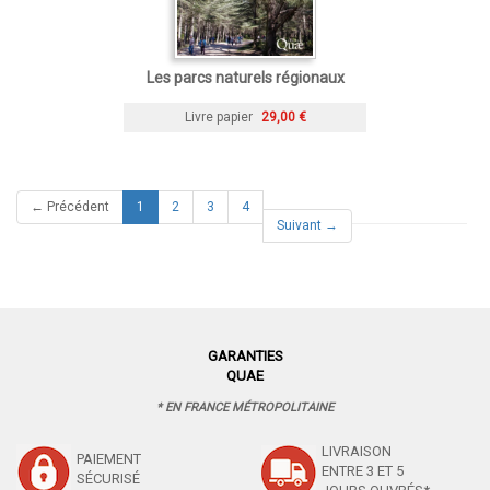
Les parcs naturels régionaux
Livre papier
29,00 €
(current)
← Précédent
1
2
3
4
Suivant →
GARANTIES
QUAE
* EN FRANCE MÉTROPOLITAINE
LIVRAISON
PAIEMENT
ENTRE 3 ET 5
SÉCURISÉ