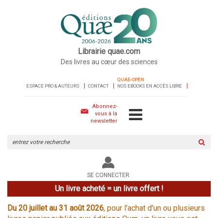
Librairie quae.com
Des livres au cœur des sciences
QUAE-OPEN
ESPACE PRO & AUTEURS
CONTACT
NOS EBOOKS EN ACCÈS LIBRE
Abonnez-
vous à la
newsletter
Rechercher
sur
le
site
SE CONNECTER
Un livre acheté = un livre offert !
Du 20 juillet au 31 août 2026
, pour l'achat d'un ou plusieurs