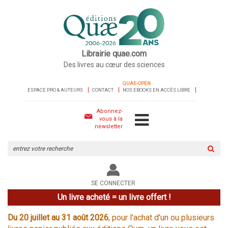
Librairie quae.com
Des livres au cœur des sciences
QUAE-OPEN
ESPACE PRO & AUTEURS
CONTACT
NOS EBOOKS EN ACCÈS LIBRE
Abonnez-
vous à la
newsletter
Rechercher
sur
le
site
SE CONNECTER
Un livre acheté = un livre offert !
Du 20 juillet au 31 août 2026
, pour l'achat d'un ou plusieurs