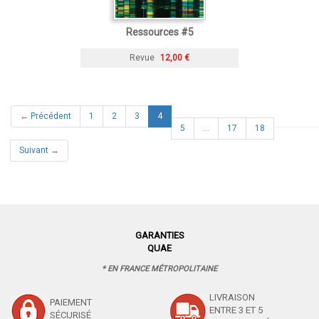
Ressources #5
Revue
12,00 €
(current)
← Précédent
1
2
3
4
5
…
17
18
Suivant →
GARANTIES
QUAE
* EN FRANCE MÉTROPOLITAINE
LIVRAISON
PAIEMENT
ENTRE 3 ET 5
SÉCURISÉ