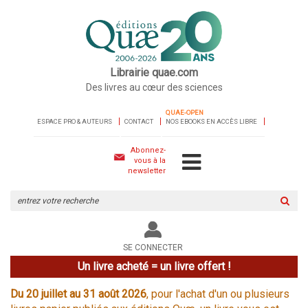
Librairie quae.com
Des livres au cœur des sciences
QUAE-OPEN
ESPACE PRO & AUTEURS
CONTACT
NOS EBOOKS EN ACCÈS LIBRE
Abonnez-
vous à la
newsletter
Rechercher
sur
le
site
SE CONNECTER
Un livre acheté = un livre offert !
Du 20 juillet au 31 août 2026
, pour l'achat d'un ou plusieurs