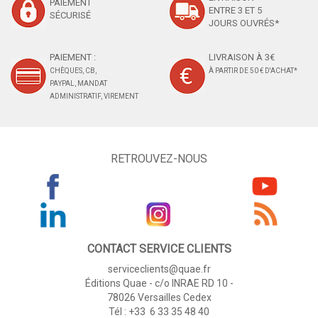
PAIEMENT
ENTRE 3 ET 5
SÉCURISÉ
JOURS OUVRÉS*
PAIEMENT :
LIVRAISON À 3€
CHÈQUES, CB,
À PARTIR DE 50 € D'ACHAT*
PAYPAL, MANDAT
ADMINISTRATIF, VIREMENT
RETROUVEZ-NOUS
CONTACT SERVICE CLIENTS
serviceclients@quae.fr
Éditions Quae - c/o INRAE RD 10 -
78026 Versailles Cedex
Tél : +33 6 33 35 48 40