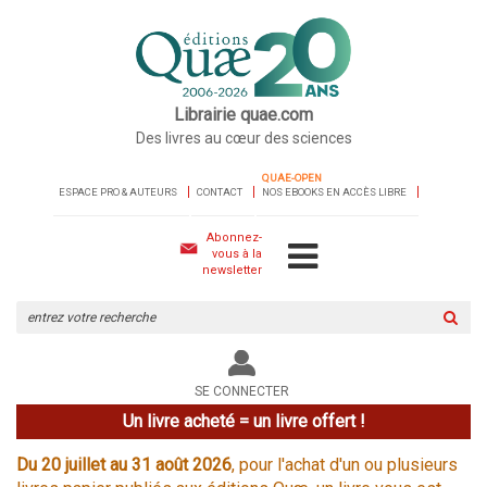
Librairie quae.com
Des livres au cœur des sciences
QUAE-OPEN
ESPACE PRO & AUTEURS
CONTACT
NOS EBOOKS EN ACCÈS LIBRE
Abonnez-
vous à la
newsletter
Rechercher
sur
le
site
SE CONNECTER
Un livre acheté = un livre offert !
Du 20 juillet au 31 août 2026
, pour l'achat d'un ou plusieurs