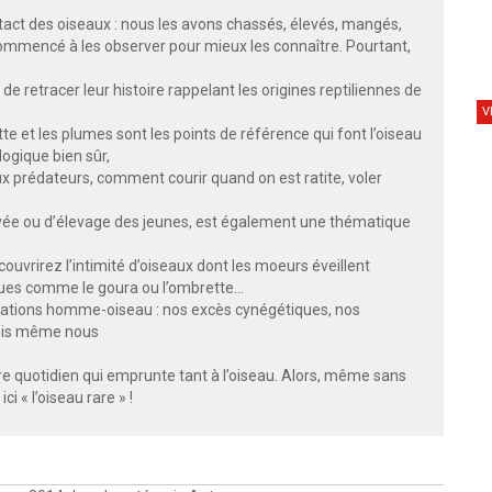
tact des oiseaux : nous les avons chassés, élevés, mangés,
commencé à les observer pour mieux les connaître. Pourtant,
 retracer leur histoire rappelant les origines reptiliennes de
V
ette et les plumes sont les points de référence qui font l’oiseau
logique bien sûr,
x prédateurs, comment courir quand on est ratite, voler
ouvée ou d’élevage des jeunes, est également une thématique
ouvrirez l’intimité d’oiseaux dont les moeurs éveillent
nues comme le goura ou l’ombrette...
relations homme-oiseau : nos excès cynégétiques, nos
rfois même nous
re quotidien qui emprunte tant à l’oiseau. Alors, même sans
i « l’oiseau rare » !