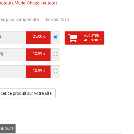
auteur),
Muriel Chazel
(auteur)
lés pour comprendre
Janvier 2013
AJOUTER
25,00 €
R
AU PANIER
12,99 €
B]
12,99 €
]
er ce produit sur votre site
NNONCE