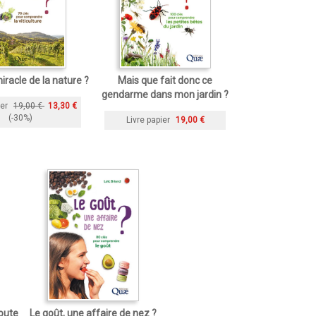
iracle de la nature ?
Mais que fait donc ce
gendarme dans mon jardin ?
ier
19,00 €
13,30 €
(-30%)
Livre papier
19,00 €
toute
Le goût, une affaire de nez ?