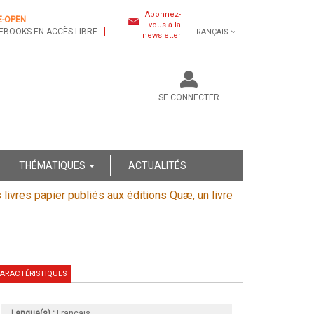
Abonnez-
E-OPEN
vous à la
EBOOKS EN ACCÈS LIBRE
FRANÇAIS
newsletter
SE CONNECTER
THÉMATIQUES
ACTUALITÉS
s livres papier publiés aux éditions Quæ, un livre
ARACTÉRISTIQUES
Langue(s) :
Français