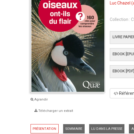
Luc Chazel
(
Collection :
C
LIVRE PAPIE
EBOOK [EPU
EBOOK [PDF
Référenc
Agrandir
Télécharger un extrait
PRÉSENTATION
SOMMAIRE
LU DANS LA PRESSE
A