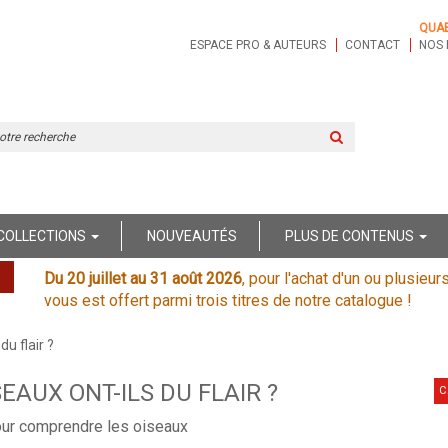
QUA
ESPACE PRO & AUTEURS
CONTACT
NOS 
Rechercher
sur
le
site
COLLECTIONS
NOUVEAUTÉS
PLUS DE CONTENUS
Du 20 juillet au 31 août 2026
, pour l'achat d'un ou plusieur
vous est offert parmi trois titres de notre catalogue !
du flair ?
SEAUX ONT-ILS DU FLAIR ?
C
our comprendre les oiseaux