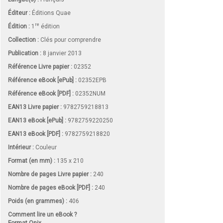
Éditeur :
Éditions Quae
re
Édition :
1
édition
Collection :
Clés pour comprendre
Publication :
8 janvier 2013
Référence Livre papier :
02352
Référence eBook [ePub] :
02352EPB
Référence eBook [PDF] :
02352NUM
EAN13 Livre papier :
9782759218813
EAN13 eBook [ePub] :
9782759220250
EAN13 eBook [PDF] :
9782759218820
Intérieur :
Couleur
Format (en mm)
:
135 x 210
Nombre de pages
Livre papier
:
240
Nombre de pages
eBook [PDF]
:
240
Poids (en grammes) :
406
Comment lire un eBook ?
Format Onix