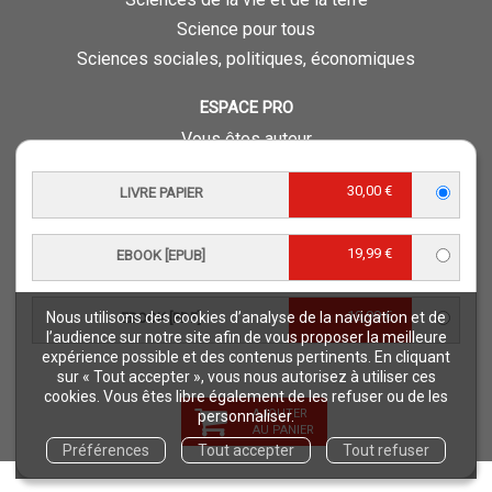
Science pour tous
Sciences sociales, politiques, économiques
ESPACE PRO
Vous êtes auteur
Vous êtes journaliste
30,00 €
LIVRE PAPIER
Vous êtes libraire
Vous êtes bibliothécaire
19,99 €
EBOOK [EPUB]
Foreign rights
Procédure d'évaluation
19,99 €
Nous utilisons des cookies d’analyse de la navigation et de
EBOOK [PDF]
NOTRE SITE
l’audience sur notre site afin de vous proposer la meilleure
expérience possible et des contenus pertinents. En cliquant
Quae © 2018
sur « Tout accepter », vous nous autorisez à utiliser ces
Mentions légales
cookies. Vous êtes libre également de les refuser ou de les
AJOUTER
personnaliser.
Déclaration d'accessibilité
AU PANIER
Préférences
Tout accepter
Tout refuser