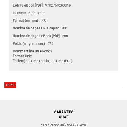
EAN13 eBook [PDF] :
9782759203819
Intérieur :
Bichromie
Format (en mm)
:
[NR]
Nombre de pages
Livre papier
:
200
Nombre de pages
eBook [PDF]
:
200
Poids (en grammes) :
470
Comment lire un eBook ?
Format Onix
Taille(s) :
9,1 Mo (ePub), 3,31 Mo (PDF)
VIDÉO
GARANTIES
QUAE
* EN FRANCE MÉTROPOLITAINE