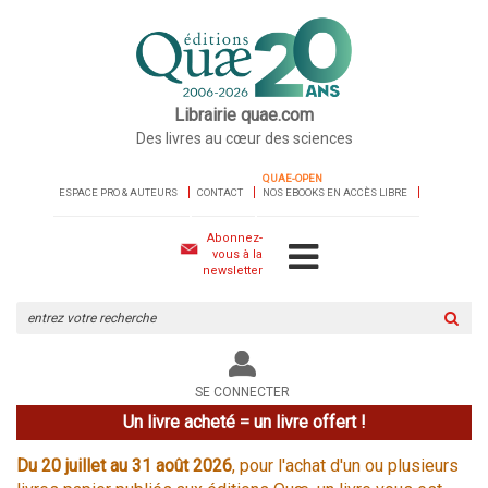
Librairie quae.com
Des livres au cœur des sciences
QUAE-OPEN
ESPACE PRO & AUTEURS
CONTACT
NOS EBOOKS EN ACCÈS LIBRE
Abonnez-
vous à la
newsletter
Rechercher
sur
le
site
SE CONNECTER
Un livre acheté = un livre offert !
Du 20 juillet au 31 août 2026
, pour l'achat d'un ou plusieurs