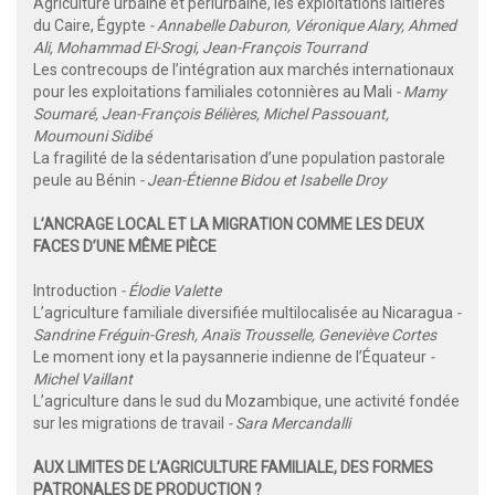
Agriculture urbaine et périurbaine, les exploitations laitières
du Caire, Égypte
- Annabelle Daburon, Véronique Alary, Ahmed
Ali, Mohammad El-Srogi, Jean-François Tourrand
Les contrecoups de l’intégration aux marchés internationaux
pour les exploitations familiales cotonnières au Mali
- Mamy
Soumaré, Jean-François Bélières, Michel Passouant,
Moumouni Sidibé
La fragilité de la sédentarisation d’une population pastorale
peule au Bénin
- Jean-Étienne Bidou et Isabelle Droy
L’ANCRAGE LOCAL ET LA MIGRATION COMME LES DEUX
FACES D’UNE MÊME PIÈCE
Introduction
- Élodie Valette
L’agriculture familiale diversifiée multilocalisée au Nicaragua
-
Sandrine Fréguin-Gresh, Anaïs Trousselle, Geneviève Cortes
Le moment iony et la paysannerie indienne de l’Équateur
-
Michel Vaillant
L’agriculture dans le sud du Mozambique, une activité fondée
sur les migrations de travail
- Sara Mercandalli
AUX LIMITES DE L’AGRICULTURE FAMILIALE, DES FORMES
PATRONALES DE PRODUCTION ?