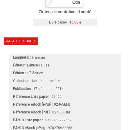
Gluten, alimentation et santé
Livre papier
16,00 €
CARACTÉRISTIQUES
Langue(s) :
Français
Éditeur :
Éditions Quae
re
Édition :
1
édition
Collection :
Nature et société
Publication :
17 décembre 2014
Référence Livre papier :
02465
Référence eBook [ePub] :
02465EPB
Référence eBook [PDF] :
02465NUM
EAN13 Livre papier :
9782759222667
EAN13 eBook [ePub] :
9782759222681