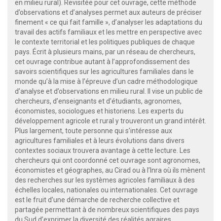
en milieu rural). Revisitée pour cet ouvrage, cette méthode
d’observations et d’analyses permet aux auteurs de préciser
finement « ce qui fait famille », d’analyser les adaptations du
travail des actifs familiaux et les mettre en perspective avec
le contexte territorial et les politiques publiques de chaque
pays. Écrit à plusieurs mains, par un réseau de chercheurs,
cet ouvrage contribue autant à l’approfondissement des
savoirs scientifiques sur les agricultures familiales dans le
monde qu’à la mise à l’épreuve d’un cadre méthodologique
d’analyse et d’observations en milieu rural. Il vise un public de
chercheurs, d’enseignants et d’étudiants, agronomes,
économistes, sociologues et historiens. Les experts du
développement agricole et rural y trouveront un grand intérêt.
Plus largement, toute personne qui s’intéresse aux
agricultures familiales et à leurs évolutions dans divers
contextes sociaux trouvera avantage à cette lecture. Les
chercheurs qui ont coordonné cet ouvrage sont agronomes,
économistes et géographes, au Cirad ou à l’Inra où ils mènent
des recherches sur les systèmes agricoles familiaux à des
échelles locales, nationales ou internationales. Cet ouvrage
est le fruit d’une démarche de recherche collective et
partagée permettant à de nombreux scientifiques des pays
du Sud d’exprimer la diversité des réalités agraires