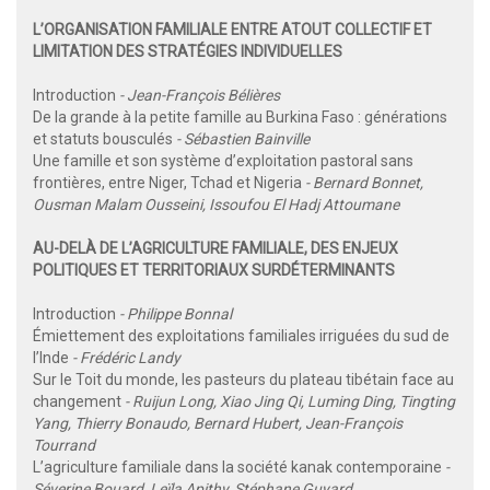
L’ORGANISATION FAMILIALE ENTRE ATOUT COLLECTIF ET
LIMITATION DES STRATÉGIES INDIVIDUELLES
Introduction
- Jean-François Bélières
De la grande à la petite famille au Burkina Faso : générations
et statuts bousculés
- Sébastien Bainville
Une famille et son système d’exploitation pastoral sans
frontières, entre Niger, Tchad et Nigeria
- Bernard Bonnet,
Ousman Malam Ousseini, Issoufou El Hadj Attoumane
AU-DELÀ DE L’AGRICULTURE FAMILIALE, DES ENJEUX
POLITIQUES ET TERRITORIAUX SURDÉTERMINANTS
Introduction
- Philippe Bonnal
Émiettement des exploitations familiales irriguées du sud de
l’Inde
- Frédéric Landy
Sur le Toit du monde, les pasteurs du plateau tibétain face au
changement
- Ruijun Long, Xiao Jing Qi, Luming Ding, Tingting
Yang, Thierry Bonaudo, Bernard Hubert, Jean-François
Tourrand
L’agriculture familiale dans la société kanak contemporaine
-
Séverine Bouard, Leïla Apithy, Stéphane Guyard