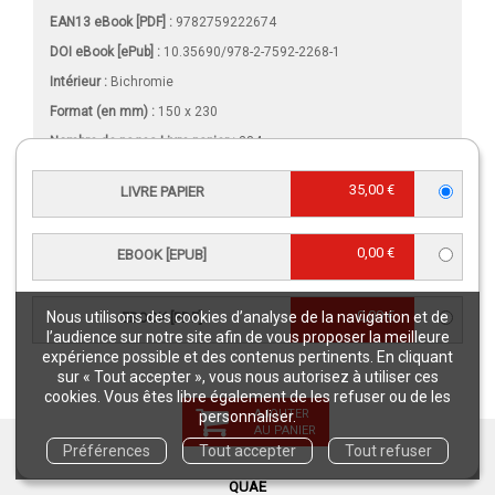
EAN13 eBook [PDF] :
9782759222674
DOI eBook [ePub] :
10.35690/978-2-7592-2268-1
Intérieur :
Bichromie
Format (en mm)
:
150 x 230
Nombre de pages
Livre papier
:
384
Nombre de pages
eBook [PDF]
:
384
35,00 €
LIVRE PAPIER
Poids (en grammes) :
555
Comment lire un eBook ?
Format Onix
0,00 €
EBOOK [EPUB]
Taille(s) :
3,8 Mo (ePub), 4,64 Mo (PDF)
0,00 €
Nous utilisons des cookies d’analyse de la navigation et de
EBOOK [PDF]
l’audience sur notre site afin de vous proposer la meilleure
expérience possible et des contenus pertinents. En cliquant
VIDÉO
sur « Tout accepter », vous nous autorisez à utiliser ces
cookies. Vous êtes libre également de les refuser ou de les
AJOUTER
personnaliser.
AU PANIER
Préférences
Tout accepter
Tout refuser
GARANTIES
QUAE