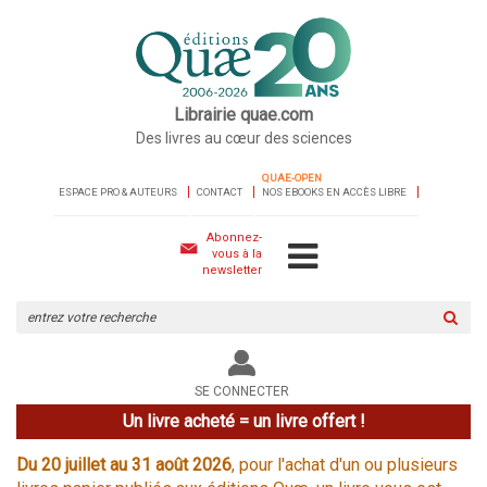
Librairie quae.com
Des livres au cœur des sciences
QUAE-OPEN
ESPACE PRO & AUTEURS
CONTACT
NOS EBOOKS EN ACCÈS LIBRE
Abonnez-
vous à la
newsletter
Rechercher
sur
le
site
SE CONNECTER
Un livre acheté = un livre offert !
Du 20 juillet au 31 août 2026
, pour l'achat d'un ou plusieurs