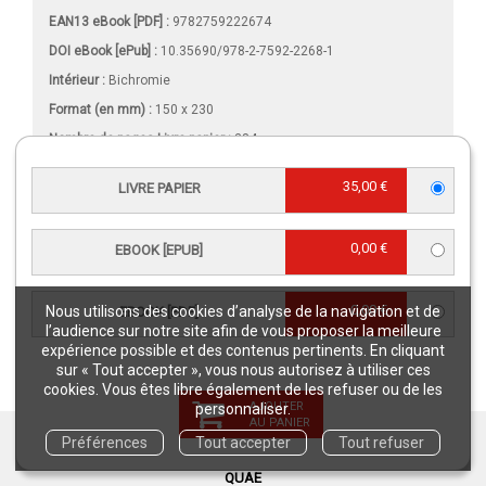
EAN13 eBook [PDF] :
9782759222674
DOI eBook [ePub] :
10.35690/978-2-7592-2268-1
Intérieur :
Bichromie
Format (en mm)
:
150 x 230
Nombre de pages
Livre papier
:
384
Nombre de pages
eBook [PDF]
:
384
35,00 €
LIVRE PAPIER
Poids (en grammes) :
555
Comment lire un eBook ?
Format Onix
0,00 €
EBOOK [EPUB]
Taille(s) :
3,8 Mo (ePub), 4,64 Mo (PDF)
0,00 €
Nous utilisons des cookies d’analyse de la navigation et de
EBOOK [PDF]
l’audience sur notre site afin de vous proposer la meilleure
expérience possible et des contenus pertinents. En cliquant
VIDÉO
sur « Tout accepter », vous nous autorisez à utiliser ces
cookies. Vous êtes libre également de les refuser ou de les
AJOUTER
personnaliser.
AU PANIER
Préférences
Tout accepter
Tout refuser
GARANTIES
QUAE