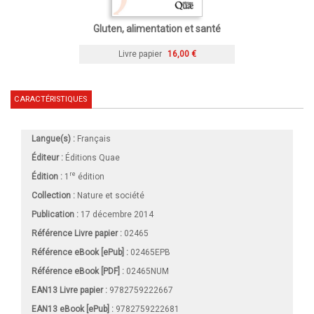
Gluten, alimentation et santé
Livre papier
16,00 €
CARACTÉRISTIQUES
Langue(s) :
Français
Éditeur :
Éditions Quae
re
Édition :
1
édition
Collection :
Nature et société
Publication :
17 décembre 2014
Référence Livre papier :
02465
Référence eBook [ePub] :
02465EPB
Référence eBook [PDF] :
02465NUM
EAN13 Livre papier :
9782759222667
EAN13 eBook [ePub] :
9782759222681