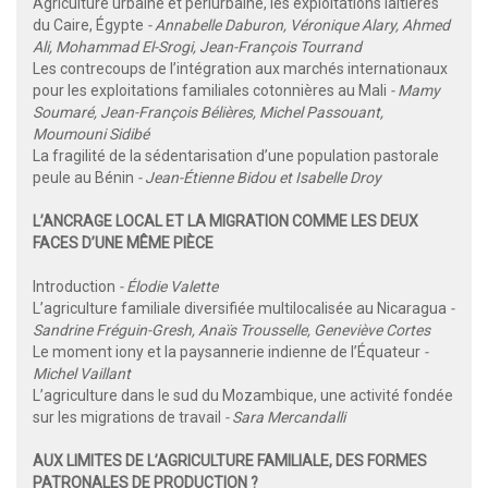
Agriculture urbaine et périurbaine, les exploitations laitières
du Caire, Égypte
- Annabelle Daburon, Véronique Alary, Ahmed
Ali, Mohammad El-Srogi, Jean-François Tourrand
Les contrecoups de l’intégration aux marchés internationaux
pour les exploitations familiales cotonnières au Mali
- Mamy
Soumaré, Jean-François Bélières, Michel Passouant,
Moumouni Sidibé
La fragilité de la sédentarisation d’une population pastorale
peule au Bénin
- Jean-Étienne Bidou et Isabelle Droy
L’ANCRAGE LOCAL ET LA MIGRATION COMME LES DEUX
FACES D’UNE MÊME PIÈCE
Introduction
- Élodie Valette
L’agriculture familiale diversifiée multilocalisée au Nicaragua
-
Sandrine Fréguin-Gresh, Anaïs Trousselle, Geneviève Cortes
Le moment iony et la paysannerie indienne de l’Équateur
-
Michel Vaillant
L’agriculture dans le sud du Mozambique, une activité fondée
sur les migrations de travail
- Sara Mercandalli
AUX LIMITES DE L’AGRICULTURE FAMILIALE, DES FORMES
PATRONALES DE PRODUCTION ?