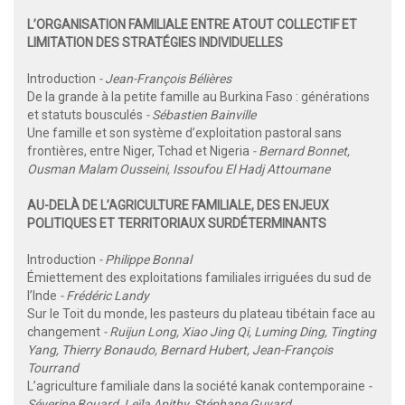
L’ORGANISATION FAMILIALE ENTRE ATOUT COLLECTIF ET
LIMITATION DES STRATÉGIES INDIVIDUELLES
Introduction
- Jean-François Bélières
De la grande à la petite famille au Burkina Faso : générations
et statuts bousculés
- Sébastien Bainville
Une famille et son système d’exploitation pastoral sans
frontières, entre Niger, Tchad et Nigeria
- Bernard Bonnet,
Ousman Malam Ousseini, Issoufou El Hadj Attoumane
AU-DELÀ DE L’AGRICULTURE FAMILIALE, DES ENJEUX
POLITIQUES ET TERRITORIAUX SURDÉTERMINANTS
Introduction
- Philippe Bonnal
Émiettement des exploitations familiales irriguées du sud de
l’Inde
- Frédéric Landy
Sur le Toit du monde, les pasteurs du plateau tibétain face au
changement
- Ruijun Long, Xiao Jing Qi, Luming Ding, Tingting
Yang, Thierry Bonaudo, Bernard Hubert, Jean-François
Tourrand
L’agriculture familiale dans la société kanak contemporaine
-
Séverine Bouard, Leïla Apithy, Stéphane Guyard