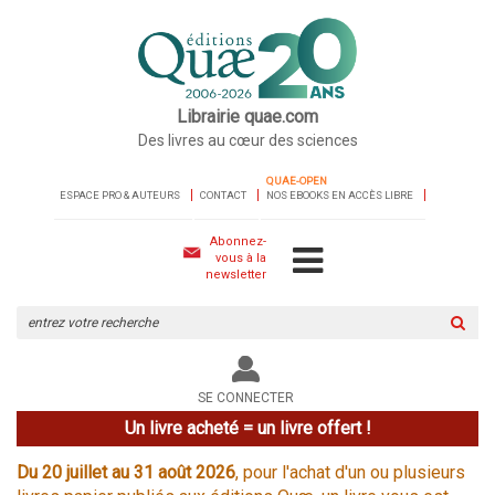
Librairie quae.com
Des livres au cœur des sciences
QUAE-OPEN
ESPACE PRO & AUTEURS
CONTACT
NOS EBOOKS EN ACCÈS LIBRE
Abonnez-
vous à la
newsletter
Rechercher
sur
le
site
SE CONNECTER
Un livre acheté = un livre offert !
Du 20 juillet au 31 août 2026
, pour l'achat d'un ou plusieurs