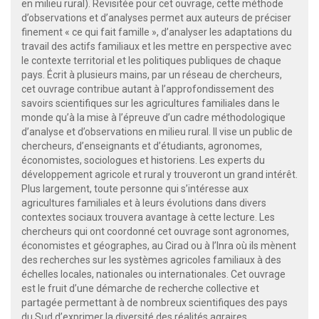
en milieu rural). Revisitée pour cet ouvrage, cette méthode
d’observations et d’analyses permet aux auteurs de préciser
finement « ce qui fait famille », d’analyser les adaptations du
travail des actifs familiaux et les mettre en perspective avec
le contexte territorial et les politiques publiques de chaque
pays. Écrit à plusieurs mains, par un réseau de chercheurs,
cet ouvrage contribue autant à l’approfondissement des
savoirs scientifiques sur les agricultures familiales dans le
monde qu’à la mise à l’épreuve d’un cadre méthodologique
d’analyse et d’observations en milieu rural. Il vise un public de
chercheurs, d’enseignants et d’étudiants, agronomes,
économistes, sociologues et historiens. Les experts du
développement agricole et rural y trouveront un grand intérêt.
Plus largement, toute personne qui s’intéresse aux
agricultures familiales et à leurs évolutions dans divers
contextes sociaux trouvera avantage à cette lecture. Les
chercheurs qui ont coordonné cet ouvrage sont agronomes,
économistes et géographes, au Cirad ou à l’Inra où ils mènent
des recherches sur les systèmes agricoles familiaux à des
échelles locales, nationales ou internationales. Cet ouvrage
est le fruit d’une démarche de recherche collective et
partagée permettant à de nombreux scientifiques des pays
du Sud d’exprimer la diversité des réalités agraires