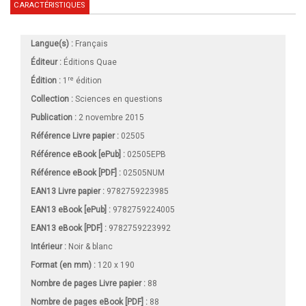
CARACTÉRISTIQUES
Langue(s) :
Français
Éditeur :
Éditions Quae
re
Édition :
1
édition
Collection :
Sciences en questions
Publication :
2 novembre 2015
Référence Livre papier :
02505
Référence eBook [ePub] :
02505EPB
Référence eBook [PDF] :
02505NUM
EAN13 Livre papier :
9782759223985
EAN13 eBook [ePub] :
9782759224005
EAN13 eBook [PDF] :
9782759223992
Intérieur :
Noir & blanc
Format (en mm)
:
120 x 190
Nombre de pages
Livre papier
:
88
Nombre de pages
eBook [PDF]
:
88