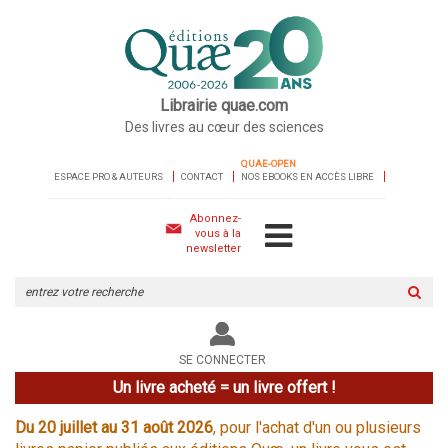
Librairie quae.com
Des livres au cœur des sciences
QUAE-OPEN
ESPACE PRO & AUTEURS
CONTACT
NOS EBOOKS EN ACCÈS LIBRE
Abonnez-
vous à la
newsletter
Rechercher
sur
le
site
SE CONNECTER
Un livre acheté = un livre offert !
Du 20 juillet au 31 août 2026
, pour l'achat d'un ou plusieurs