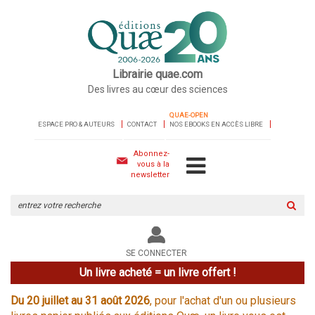
Librairie quae.com
Des livres au cœur des sciences
QUAE-OPEN
ESPACE PRO & AUTEURS
CONTACT
NOS EBOOKS EN ACCÈS LIBRE
Abonnez-
vous à la
newsletter
Rechercher
sur
le
site
SE CONNECTER
Un livre acheté = un livre offert !
Du 20 juillet au 31 août 2026
, pour l'achat d'un ou plusieurs