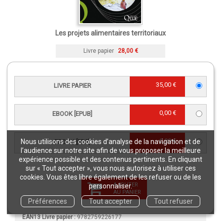
Les projets alimentaires territoriaux
Livre papier
28,00 €
CARACTÉRISTIQUES
35,00 €
LIVRE PAPIER
Langue(s) :
Français
0,00 €
EBOOK [EPUB]
Éditeur :
Éditions Quae
re
Édition :
1
édition
0,00 €
Nous utilisons des cookies d’analyse de la navigation et de
EBOOK [PDF]
l’audience sur notre site afin de vous proposer la meilleure
Collection :
Update Sciences & technologies
expérience possible et des contenus pertinents. En cliquant
Publication :
14 mars 2017
sur « Tout accepter », vous nous autorisez à utiliser ces
cookies. Vous êtes libre également de les refuser ou de les
Référence Livre papier :
02569
AJOUTER
personnaliser.
Référence eBook [ePub] :
02569EPB
AU PANIER
Préférences
Tout accepter
Tout refuser
Référence eBook [PDF] :
02569NUM
EAN13 Livre papier :
9782759226177