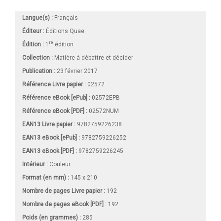
Langue(s) :
Français
Éditeur :
Éditions Quae
re
Édition :
1
édition
Collection :
Matière à débattre et décider
Publication :
23 février 2017
Référence Livre papier :
02572
Référence eBook [ePub] :
02572EPB
Référence eBook [PDF] :
02572NUM
EAN13 Livre papier :
9782759226238
EAN13 eBook [ePub] :
9782759226252
EAN13 eBook [PDF] :
9782759226245
Intérieur :
Couleur
Format (en mm)
:
145 x 210
Nombre de pages
Livre papier
:
192
Nombre de pages
eBook [PDF]
:
192
Poids (en grammes) :
285