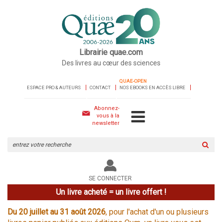
Librairie quae.com
Des livres au cœur des sciences
QUAE-OPEN
ESPACE PRO & AUTEURS
CONTACT
NOS EBOOKS EN ACCÈS LIBRE
Abonnez-
vous à la
newsletter
Rechercher
sur
le
site
SE CONNECTER
Un livre acheté = un livre offert !
Du 20 juillet au 31 août 2026
, pour l'achat d'un ou plusieurs