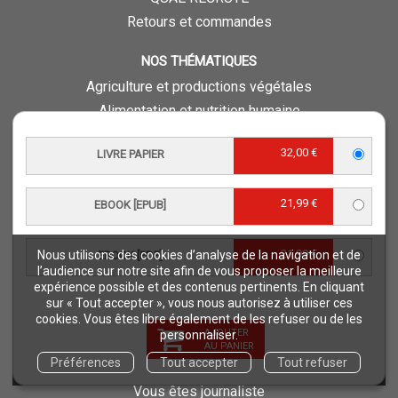
Retours et commandes
NOS THÉMATIQUES
Agriculture et productions végétales
Alimentation et nutrition humaine
Élevage et productions animales
32,00 €
LIVRE PAPIER
Forêt et sylviculture
Milieux naturels et environnement
21,99 €
Pays du Sud
EBOOK [EPUB]
Pêche - Ressources aquatiques et aquacoles
Sciences de la vie et de la terre
21,99 €
Nous utilisons des cookies d’analyse de la navigation et de
EBOOK [PDF]
l’audience sur notre site afin de vous proposer la meilleure
Science pour tous
expérience possible et des contenus pertinents. En cliquant
Sciences sociales, politiques, économiques
sur « Tout accepter », vous nous autorisez à utiliser ces
cookies. Vous êtes libre également de les refuser ou de les
AJOUTER
personnaliser.
ESPACE PRO
AU PANIER
Préférences
Tout accepter
Tout refuser
Vous êtes auteur
Vous êtes journaliste