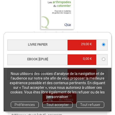
Les arthropodes du cotonnier
Livre papier
25,00 €
29,00 €
LIVRE PAPIER
0,00 €
EBOOK [EPUB]
CARACTÉRISTIQUES
0,00 €
Nous utilisons des cookies d’analyse de la navigation et de
EBOOK [PDF]
Langue(s) :
Français
l’audience sur notre site afin de vous proposer la meilleure
Éditeur :
Éditions Quae
expérience possible et des contenus pertinents. En cliquant
sur « Tout accepter », vous nous autorisez à utiliser ces
re
Édition :
1
édition
cookies. Vous êtes libre également de les refuser ou de les
Collection :
Hors Collection
AJOUTER
personnaliser.
AU PANIER
Publication :
11 janvier 2018
Préférences
Tout accepter
Tout refuser
Référence Livre papier :
02579