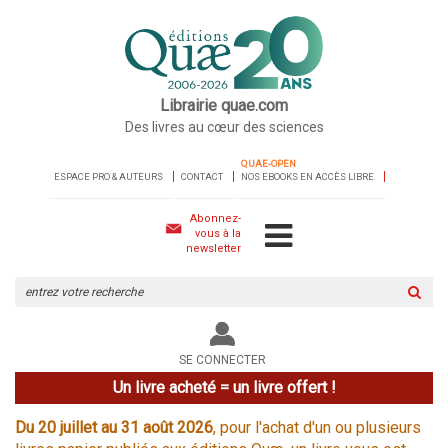
Librairie quae.com
Des livres au cœur des sciences
QUAE-OPEN
ESPACE PRO & AUTEURS
CONTACT
NOS EBOOKS EN ACCÈS LIBRE
Abonnez-
vous à la
newsletter
Rechercher
sur
le
site
SE CONNECTER
Un livre acheté = un livre offert !
Du 20 juillet au 31 août 2026
, pour l'achat d'un ou plusieurs