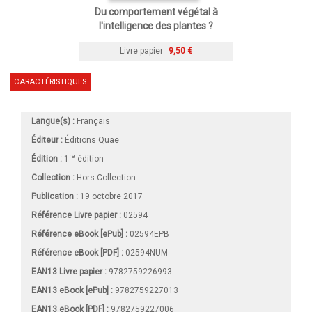
Du comportement végétal à
l'intelligence des plantes ?
Livre papier
9,50 €
CARACTÉRISTIQUES
Langue(s) :
Français
Éditeur :
Éditions Quae
re
Édition :
1
édition
Collection :
Hors Collection
Publication :
19 octobre 2017
Référence Livre papier :
02594
Référence eBook [ePub] :
02594EPB
Référence eBook [PDF] :
02594NUM
EAN13 Livre papier :
9782759226993
EAN13 eBook [ePub] :
9782759227013
EAN13 eBook [PDF] :
9782759227006