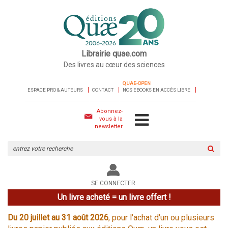
Librairie quae.com
Des livres au cœur des sciences
QUAE-OPEN
ESPACE PRO & AUTEURS
CONTACT
NOS EBOOKS EN ACCÈS LIBRE
Abonnez-
vous à la
newsletter
Rechercher
sur
le
site
SE CONNECTER
Un livre acheté = un livre offert !
Du 20 juillet au 31 août 2026
, pour l'achat d'un ou plusieurs