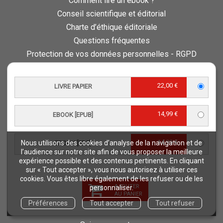
Comment lire un ebook ?
Conseil scientifique et éditorial
Charte d’éthique éditoriale
Questions fréquentes
Protection de vos données personnelles - RGPD
QUAE RECRUTE
Retours et commandes
22,00 €
LIVRE PAPIER
NOS THÉMATIQUES
14,99 €
EBOOK [EPUB]
Agriculture et productions végétales
Alimentation et nutrition humaine
14,99 €
Nous utilisons des cookies d’analyse de la navigation et de
Élevage et productions animales
EBOOK [PDF]
l’audience sur notre site afin de vous proposer la meilleure
Forêt et sylviculture
expérience possible et des contenus pertinents. En cliquant
sur « Tout accepter », vous nous autorisez à utiliser ces
Milieux naturels et environnement
cookies. Vous êtes libre également de les refuser ou de les
Pays du Sud
AJOUTER
personnaliser.
AU PANIER
Pêche - Ressources aquatiques et aquacoles
Préférences
Tout accepter
Tout refuser
Sciences de la vie et de la terre