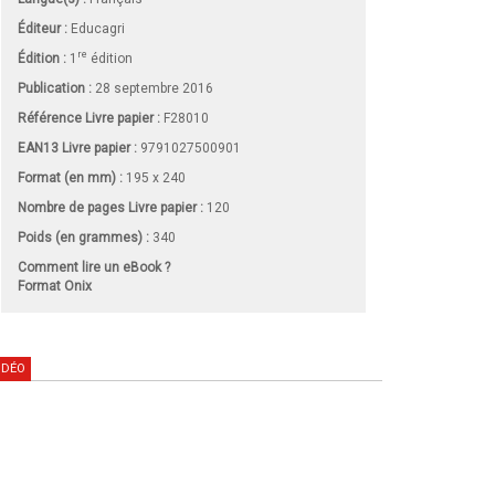
Éditeur :
Educagri
re
Édition :
1
édition
Publication :
28 septembre 2016
Référence Livre papier :
F28010
EAN13 Livre papier :
9791027500901
Format (en mm)
:
195 x 240
Nombre de pages
Livre papier
:
120
Poids (en grammes) :
340
Comment lire un eBook ?
Format Onix
IDÉO