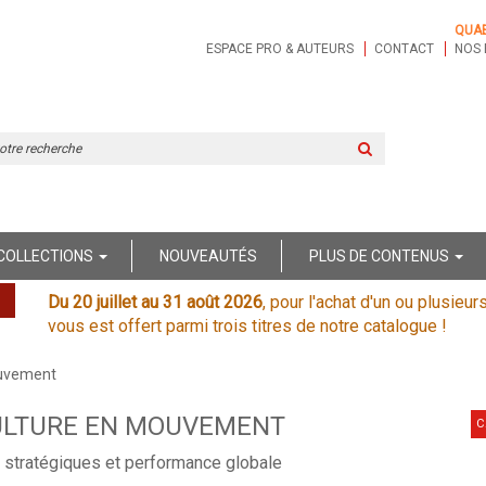
QUA
ESPACE PRO & AUTEURS
CONTACT
NOS 
Rechercher
sur
le
site
COLLECTIONS
NOUVEAUTÉS
PLUS DE CONTENUS
Du 20 juillet au 31 août 2026
, pour l'achat d'un ou plusieur
vous est offert parmi trois titres de notre catalogue !
ouvement
ULTURE EN MOUVEMENT
C
 stratégiques et performance globale