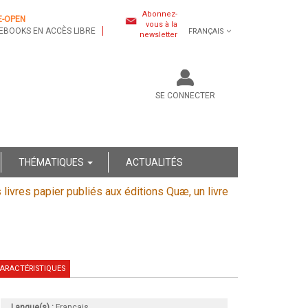
Abonnez-
E-OPEN
vous à la
EBOOKS EN ACCÈS LIBRE
FRANÇAIS
newsletter
SE CONNECTER
THÉMATIQUES
ACTUALITÉS
s livres papier publiés aux éditions Quæ, un livre
ARACTÉRISTIQUES
Langue(s) :
Français