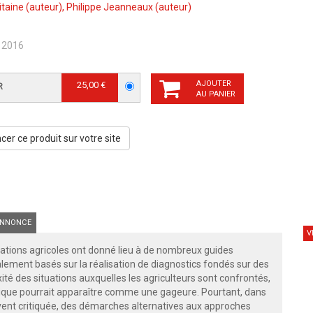
itaine
(auteur),
Philippe Jeanneaux
(auteur)
 2016
AJOUTER
25,00 €
R
AU PANIER
er ce produit sur votre site
NNONCE
V
tions agricoles ont donné lieu à de nombreux guides
alement basés sur la réalisation de diagnostics fondés sur des
té des situations auxquelles les agriculteurs sont confrontés,
gique pourrait apparaître comme une gageure. Pourtant, dans
uvent critiquée, des démarches alternatives aux approches