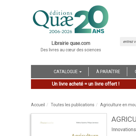
Librairie quae.com
Des livres au cœur des sciences
CATALOGUE
À PARAÎTRE
Un livre acheté = un livre offert !
Accueil
Toutes les publications
Agriculture en m
AGRIC
Innovations