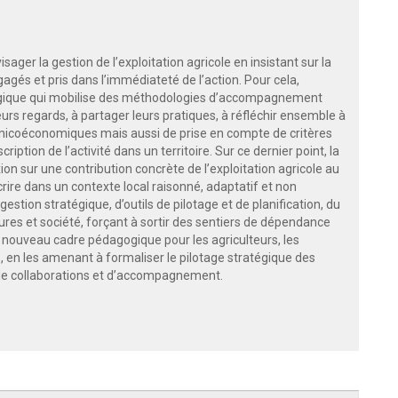
ger la gestion de l’exploitation agricole en insistant sur la
agés et pris dans l’immédiateté de l’action. Pour cela,
égique qui mobilise des méthodologies d’accompagnement
eurs regards, à partager leurs pratiques, à réfléchir ensemble à
chnicoéconomiques mais aussi de prise en compte de critères
scription de l’activité dans un territoire. Sur ce dernier point, la
n sur une contribution concrète de l’exploitation agricole au
ire dans un contexte local raisonné, adaptatif et non
stion stratégique, d’outils de pilotage et de planification, du
ures et société, forçant à sortir des sentiers de dépendance
n nouveau cadre pédagogique pour les agriculteurs, les
s, en les amenant à formaliser le pilotage stratégique des
s de collaborations et d’accompagnement.