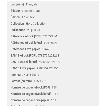
Langue(s) :
Français
Éditeur :
Éditions Quae
re
Édition :
1
édition
Collection :
Hors Collection
Publication :
28 juin 2018
Référence eBook [PDF] :
02645NUM
Référence eBook [ePub] :
02645EPB
Référence Livre papier :
02645
EAN13 eBook [PDF] :
9782759228263
EAN13 eBook [ePub] :
9782759228270
EAN13 Livre papier :
9782759228256
Intérieur :
Noir & blanc
Format (en mm)
:
135 x 215
Nombre de pages
eBook [PDF]
:
168
Nombre de pages
eBook [ePub]
:
168
Nombre de pages
Livre papier
:
168