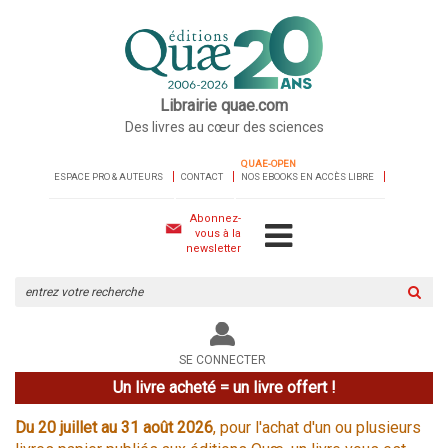
Librairie quae.com
Des livres au cœur des sciences
QUAE-OPEN
ESPACE PRO & AUTEURS
CONTACT
NOS EBOOKS EN ACCÈS LIBRE
Abonnez-
vous à la
newsletter
Rechercher
sur
le
site
SE CONNECTER
Un livre acheté = un livre offert !
Du 20 juillet au 31 août 2026
, pour l'achat d'un ou plusieurs