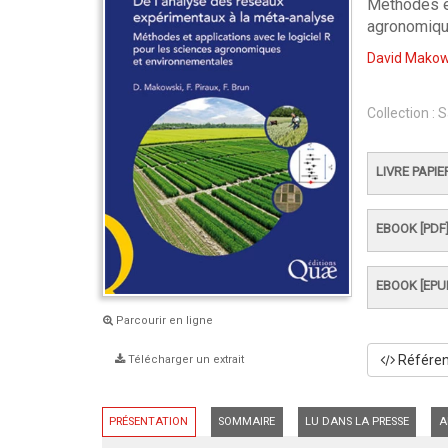
Méthodes et
agronomiqu
David Makow
Collection :
S
LIVRE PAPIE
EBOOK [PDF
EBOOK [EPU
Parcourir en ligne
Référenc
Télécharger un extrait
PRÉSENTATION
SOMMAIRE
LU DANS LA PRESSE
A