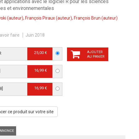
 applications avec le logiciel R pour les sciences
es et environnementales
ski
(auteur),
François Piraux
(auteur),
François Brun
(auteur)
avoir faire
Juin 2018
AJOUTER
25,00 €
R
AU PANIER
16,99 €
]
16,99 €
B]
er ce produit sur votre site
NNONCE