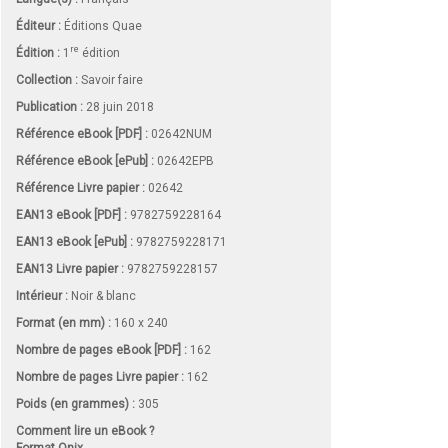
Éditeur :
Éditions Quae
re
Édition :
1
édition
Collection :
Savoir faire
Publication :
28 juin 2018
Référence eBook [PDF] :
02642NUM
Référence eBook [ePub] :
02642EPB
Référence Livre papier :
02642
EAN13 eBook [PDF] :
9782759228164
EAN13 eBook [ePub] :
9782759228171
EAN13 Livre papier :
9782759228157
Intérieur :
Noir & blanc
Format (en mm)
:
160 x 240
Nombre de pages
eBook [PDF]
:
162
Nombre de pages
Livre papier
:
162
Poids (en grammes) :
305
Comment lire un eBook ?
Format Onix