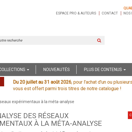
QUA
ESPACE PRO & AUTEURS
CONTACT
NOS 
Rechercher
sur
le
site
COLLECTIONS
NOUVEAUTÉS
PLUS DE CONTENUS
Du 20 juillet au 31 août 2026
, pour l'achat d'un ou plusieur
vous est offert parmi trois titres de notre catalogue !
réseaux expérimentaux à la méta-analyse
NALYSE DES RÉSEAUX
C
IMENTAUX À LA MÉTA-ANALYSE