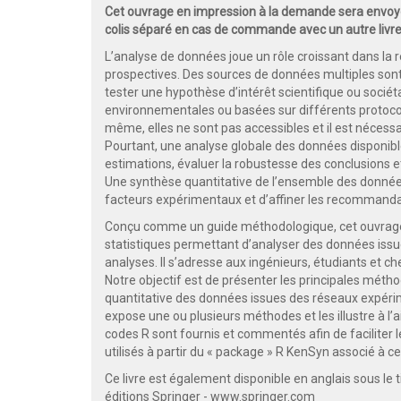
Cet ouvrage en impression à la demande sera envoyé
colis séparé en cas de commande avec un autre livre
L’analyse de données joue un rôle croissant dans la 
prospectives. Des sources de données multiples sont
tester une hypothèse d’intérêt scientifique ou socié
environnementales ou basées sur différents protoc
même, elles ne sont pas accessibles et il est nécessai
Pourtant, une analyse globale des données disponibl
estimations, évaluer la robustesse des conclusions et 
Une synthèse quantitative de l’ensemble des donné
facteurs expérimentaux et d’affiner les recommand
Conçu comme un guide méthodologique, cet ouvrage m
statistiques permettant d’analyser des données iss
analyses. Il s’adresse aux ingénieurs, étudiants et
Notre objectif est de présenter les principales méth
quantitative des données issues des réseaux expérim
expose une ou plusieurs méthodes et les illustre à l’a
codes R sont fournis et commentés afin de faciliter l
utilisés à partir du « package » R KenSyn associé à ce 
Ce livre est également disponible en anglais sous le t
éditions Springer -
www.springer.com