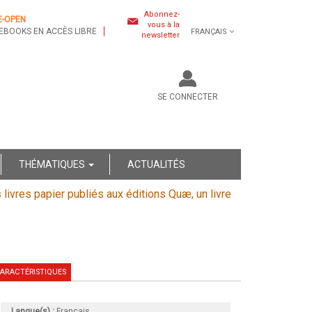
Abonnez-
E-OPEN
vous à la
EBOOKS EN ACCÈS LIBRE
FRANÇAIS
newsletter
SE CONNECTER
THÉMATIQUES
ACTUALITÉS
s livres papier publiés aux éditions Quæ, un livre
ARACTÉRISTIQUES
Langue(s) :
Français