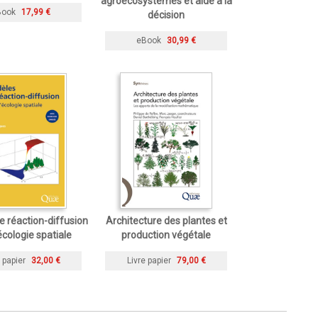
agroécosystèmes et aide à la
Book
17,99 €
décision
eBook
30,99 €
 réaction-diffusion
Architecture des plantes et
écologie spatiale
production végétale
 papier
32,00 €
Livre papier
79,00 €