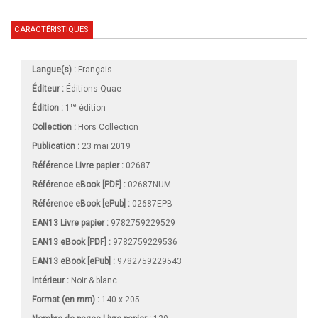
CARACTÉRISTIQUES
Langue(s) :
Français
Éditeur :
Éditions Quae
re
Édition :
1
édition
Collection :
Hors Collection
Publication :
23 mai 2019
Référence Livre papier :
02687
Référence eBook [PDF] :
02687NUM
Référence eBook [ePub] :
02687EPB
EAN13 Livre papier :
9782759229529
EAN13 eBook [PDF] :
9782759229536
EAN13 eBook [ePub] :
9782759229543
Intérieur :
Noir & blanc
Format (en mm)
:
140 x 205