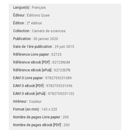
Langue(s) :
Français
Éditeur :
Éditions Quae
e
Édition :
2
édition
Collection :
Carnets de sciences
Publication :
30 janvier 2020
Date de 1ère publication :
29 juin 2015
Référence Livre papier :
02723
Référence eBook [PDF] :
02723NUM
Référence eBook [ePub] :
02723EPB
EAN13 Livre papier :
9782759231089
EAN13 eBook [PDF] :
9782759231096
EAN13 eBook [ePub] :
9782759231102
Intérieur :
Couleur
Format (en mm)
:
165 x 220
Nombre de pages
Livre papier
:
200
Nombre de pages
eBook [PDF]
:
200