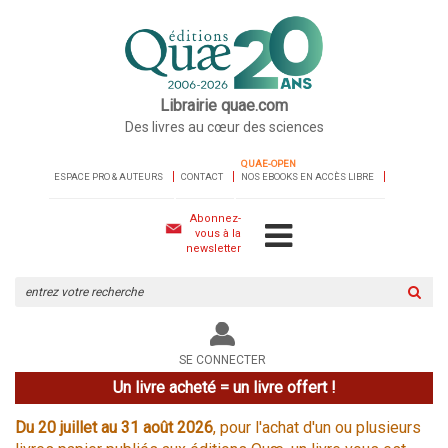
Librairie quae.com
Des livres au cœur des sciences
QUAE-OPEN
ESPACE PRO & AUTEURS
CONTACT
NOS EBOOKS EN ACCÈS LIBRE
Abonnez-
vous à la
newsletter
Rechercher
sur
le
site
SE CONNECTER
Un livre acheté = un livre offert !
Du 20 juillet au 31 août 2026
, pour l'achat d'un ou plusieurs