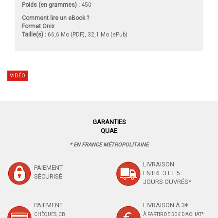
Poids (en grammes) :
450
Comment lire un eBook ?
Format Onix
Taille(s) :
66,6 Mo (PDF), 32,1 Mo (ePub)
VIDÉO
GARANTIES
QUAE
* EN FRANCE MÉTROPOLITAINE
LIVRAISON
PAIEMENT
ENTRE 3 ET 5
SÉCURISÉ
JOURS OUVRÉS*
PAIEMENT :
LIVRAISON À 3€
CHÈQUES, CB,
À PARTIR DE 50 € D'ACHAT*