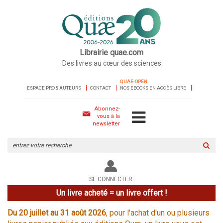
Librairie quae.com
Des livres au cœur des sciences
QUAE-OPEN
ESPACE PRO & AUTEURS
CONTACT
NOS EBOOKS EN ACCÈS LIBRE
Abonnez-
vous à la
newsletter
Rechercher
sur
le
site
SE CONNECTER
Un livre acheté = un livre offert !
Du 20 juillet au 31 août 2026
, pour l'achat d'un ou plusieurs