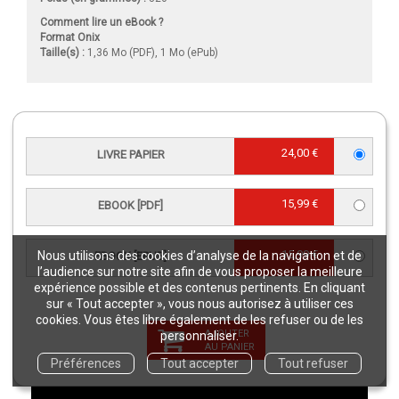
Comment lire un eBook ?
Format Onix
Taille(s) :
1,36 Mo (PDF), 1 Mo (ePub)
VIDÉO
24,00 €
LIVRE PAPIER
Biodiversité : est-il encore temps ?
Jacques Blondel nous rappelle l’urgence de protéger la
15,99 €
EBOOK [PDF]
biodiversité et nous propose des leviers d’action.
28 juin 2021
15,99 €
Nous utilisons des cookies d’analyse de la navigation et de
EBOOK [EPUB]
l’audience sur notre site afin de vous proposer la meilleure
expérience possible et des contenus pertinents. En cliquant
sur « Tout accepter », vous nous autorisez à utiliser ces
cookies. Vous êtes libre également de les refuser ou de les
AJOUTER
personnaliser.
AU PANIER
Préférences
Tout accepter
Tout refuser