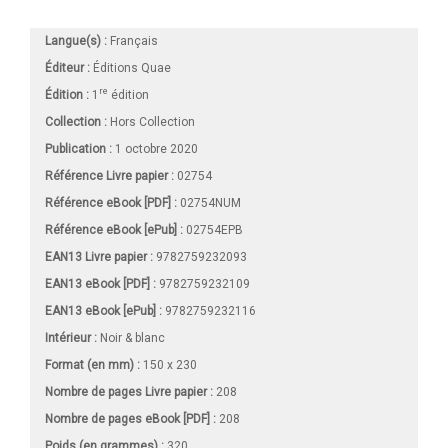
Langue(s) :
Français
Éditeur :
Éditions Quae
re
Édition :
1
édition
Collection :
Hors Collection
Publication :
1 octobre 2020
Référence Livre papier :
02754
Référence eBook [PDF] :
02754NUM
Référence eBook [ePub] :
02754EPB
EAN13 Livre papier :
9782759232093
EAN13 eBook [PDF] :
9782759232109
EAN13 eBook [ePub] :
9782759232116
Intérieur :
Noir & blanc
Format (en mm)
:
150 x 230
Nombre de pages
Livre papier
:
208
Nombre de pages
eBook [PDF]
:
208
Poids (en grammes) :
320