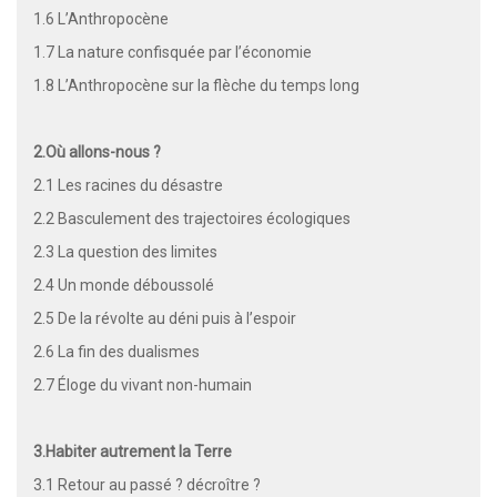
1.6
L’Anthropocène
1.7
La nature confisquée par l’économie
1.8
L’Anthropocène sur la flèche du temps long
2.
Où allons-nous ?
2.1
Les racines du désastre
2.2
Basculement des trajectoires écologiques
2.3
La question des limites
2.4
Un monde déboussolé
2.5
De la révolte au déni puis à l’espoir
2.6
La fin des dualismes
2.7
Éloge du vivant non-humain
3.
Habiter autrement la Terre
3.1
Retour au passé ? décroître ?