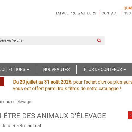
QUA
ESPACE PRO & AUTEURS
CONTACT
NOS 
Rechercher
sur
le
site
COLLECTIONS
NOUVEAUTÉS
PLUS DE CONTENUS
Du 20 juillet au 31 août 2026
, pour l'achat d'un ou plusieur
vous est offert parmi trois titres de notre catalogue !
animaux d'élevage
N-ÊTRE DES ANIMAUX D'ÉLEVAGE
C
le bien-être animal