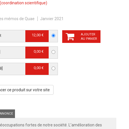
(coordination scientifique)
es mémos de Quae
Janvier 2021
AJOUTER
12,00 €
R
AU PANIER
0,00 €
]
0,00 €
B]
er ce produit sur votre site
NNONCE
réoccupations fortes de notre société. L’amélioration des