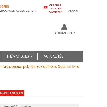
Abonnez-
E-OPEN
vous à la
EBOOKS EN ACCÈS LIBRE
FRANÇAIS
newsletter
SE CONNECTER
THÉMATIQUES
ACTUALITÉS
s livres papier publiés aux éditions Quæ, un livre
ARACTÉRISTIQUES
Langue(s) :
Français