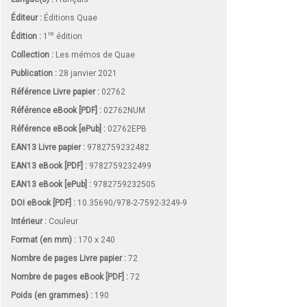
Éditeur :
Éditions Quae
re
Édition :
1
édition
Collection :
Les mémos de Quae
Publication :
28 janvier 2021
Référence Livre papier :
02762
Référence eBook [PDF] :
02762NUM
Référence eBook [ePub] :
02762EPB
EAN13 Livre papier :
9782759232482
EAN13 eBook [PDF] :
9782759232499
EAN13 eBook [ePub] :
9782759232505
DOI eBook [PDF] :
10.35690/978-2-7592-3249-9
Intérieur :
Couleur
Format (en mm)
:
170 x 240
Nombre de pages
Livre papier
:
72
Nombre de pages
eBook [PDF]
:
72
Poids (en grammes) :
190