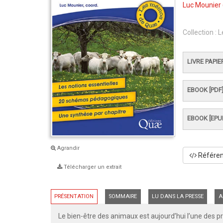
Luc Mounier
Collection :
L
LIVRE PAPIE
EBOOK [PDF
EBOOK [EPU
Agrandir
Référenc
Télécharger un extrait
PRÉSENTATION
SOMMAIRE
LU DANS LA PRESSE
A
Le bien-être des animaux est aujourd’hui l’une des p