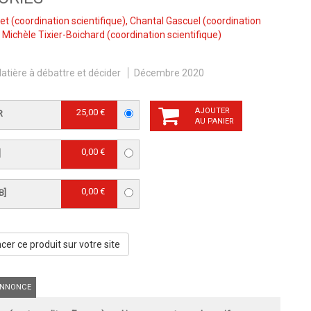
et
(coordination scientifique),
Chantal Gascuel
(coordination
,
Michèle Tixier-Boichard
(coordination scientifique)
atière à débattre et décider
Décembre 2020
AJOUTER
25,00 €
R
AU PANIER
0,00 €
]
0,00 €
B]
er ce produit sur votre site
NNONCE