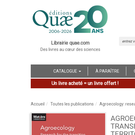
Librairie quae.com
Des livres au cœur des sciences
CATALOGUE
À PARAÎTRE
Un livre acheté = un livre offert !
Accueil
Toutes les publications
Agroecology: resea
AGROE
TRANSI
TERRIT