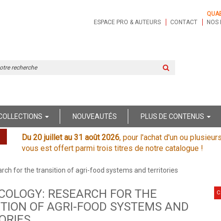
QUA
ESPACE PRO & AUTEURS
CONTACT
NOS 
Rechercher
sur
le
site
COLLECTIONS
NOUVEAUTÉS
PLUS DE CONTENUS
Du 20 juillet au 31 août 2026
, pour l'achat d'un ou plusieur
vous est offert parmi trois titres de notre catalogue !
rch for the transition of agri-food systems and territories
COLOGY: RESEARCH FOR THE
C
TION OF AGRI-FOOD SYSTEMS AND
ORIES