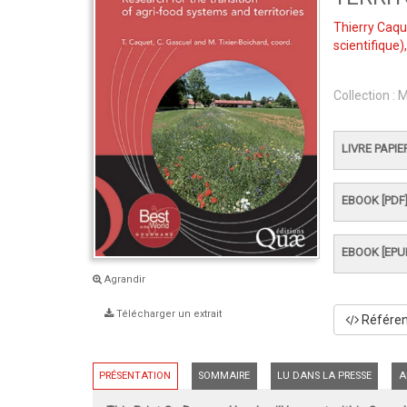
Thierry Caqu
scientifique)
Collection :
M
LIVRE PAPIE
EBOOK [PDF
EBOOK [EPU
Agrandir
Télécharger un extrait
Référenc
PRÉSENTATION
SOMMAIRE
LU DANS LA PRESSE
A