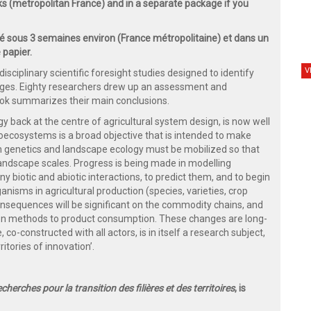
ks (metropolitan France) and in a separate package if you
 sous 3 semaines environ (France métropolitaine) et dans un
 papier.
V
sciplinary scientific foresight studies designed to identify
enges. Eighty researchers drew up an assessment and
ook summarizes their main conclusions.
ogy back at the centre of agricultural system design, is now well
groecosystems is a broad objective that is intended to make
n genetics and landscape ecology must be mobilized so that
andscape scales. Progress is being made in modelling
 biotic and abiotic interactions, to predict them, and to begin
anisms in agricultural production (species, varieties, crop
consequences will be significant on the commodity chains, and
ion methods to product consumption. These changes are long-
 co-constructed with all actors, is in itself a research subject,
itories of innovation’.
cherches pour la transition des filières et des territoires
, is