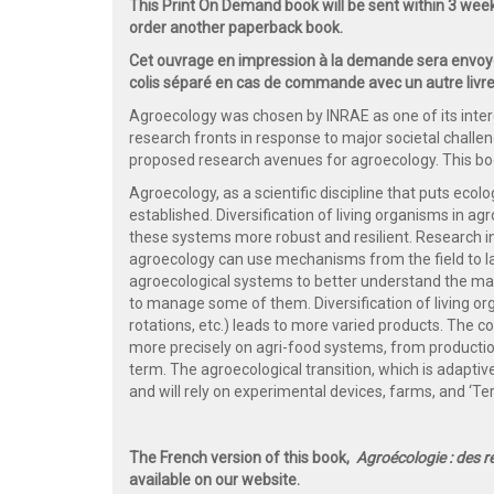
This Print On Demand book will be sent within 3 wee
order another paperback book.
Cet ouvrage en impression à la demande sera envoyé
colis séparé en cas de commande avec un autre livre
Agroecology was chosen by INRAE as one of its interdi
research fronts in response to major societal chall
proposed research avenues for agroecology. This b
Agroecology, as a scientific discipline that puts ecol
established. Diversification of living organisms in a
these systems more robust and resilient. Research i
agroecology can use mechanisms from the field to l
agroecological systems to better understand the many
to manage some of them. Diversification of living org
rotations, etc.) leads to more varied products. The 
more precisely on agri-food systems, from product
term. The agroecological transition, which is adaptive,
and will rely on experimental devices, farms, and ‘Terr
The French version of this book,
Agroécologie : des re
available on our website.