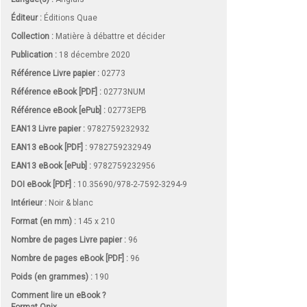
Éditeur :
Éditions Quae
Collection :
Matière à débattre et décider
Publication :
18 décembre 2020
Référence Livre papier :
02773
Référence eBook [PDF] :
02773NUM
Référence eBook [ePub] :
02773EPB
EAN13 Livre papier :
9782759232932
EAN13 eBook [PDF] :
9782759232949
EAN13 eBook [ePub] :
9782759232956
DOI eBook [PDF] :
10.35690/978-2-7592-3294-9
Intérieur :
Noir & blanc
Format (en mm)
:
145 x 210
Nombre de pages
Livre papier
:
96
Nombre de pages
eBook [PDF]
:
96
Poids (en grammes) :
190
Comment lire un eBook ?
Format Onix