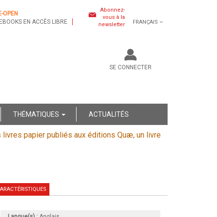
Abonnez-
E-OPEN
vous à la
EBOOKS EN ACCÈS LIBRE
FRANÇAIS
newsletter
SE CONNECTER
THÉMATIQUES
ACTUALITÉS
s livres papier publiés aux éditions Quæ, un livre
ARACTÉRISTIQUES
Langue(s) :
Anglais