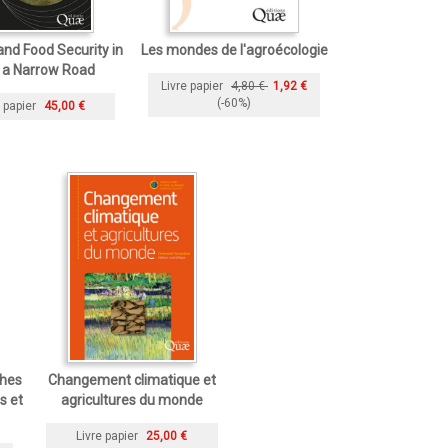
nd Food Security in
Les mondes de l'agroécologie
 a Narrow Road
Livre papier
4,80 €
1,92 €
(-60%)
 papier
45,00 €
ches
Changement climatique et
es et
agricultures du monde
Livre papier
25,00 €