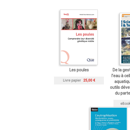
Les poules
De la ges
l’eau à ce
Livre papier
25,00 €
aquatiq
outils dév
du part
eBoo