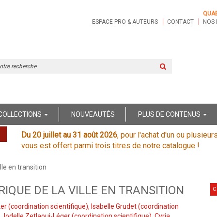
QUA
ESPACE PRO & AUTEURS
CONTACT
NOS 
Rechercher
sur
le
site
COLLECTIONS
NOUVEAUTÉS
PLUS DE CONTENUS
Du 20 juillet au 31 août 2026
, pour l'achat d'un ou plusieur
vous est offert parmi trois titres de notre catalogue !
lle en transition
RIQUE DE LA VILLE EN TRANSITION
C
ker
(coordination scientifique),
Isabelle Grudet
(coordination
,
Jodelle Zetlaoui-Léger
(coordination scientifique),
Cyria