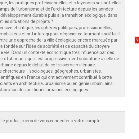
que, les pratiques professionnelles et citoyennes se sont-elles
amps de l’urbanisme et de l’architecture depuis les années
 développement durable puis à la transition écologique, dans
t les situations de projets ?
ive et critique, les sphères politiques, professionnelles,
mobilisées et ont interagi pour négocier ce tournant sociétal. Il
ntre une approche de la ville écologique encore marquée par
V
re fondée sur l’idée de sobriété et de capacité du citoyen-
de vie. Dans un contexte économique très influencé par des
e « fabrique » qui s’est progressivement substituée à celle de
baine depuis le début de ce troisième millénaire.
e chercheurs – sociologues, géographes, urbanistes,
entifiques en France qui ont activement contribué à cette
tudiants en architecture, urbanisme ou en génie urbain, ainsi
laboration des politiques urbaines écologiques.
 le produit, merci de vous connecter à votre compte.