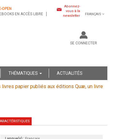
Abonnez-
E-OPEN
vous à la
EBOOKS EN ACCÈS LIBRE
FRANÇAIS
newsletter
SE CONNECTER
THÉMATIQUES
ACTUALITÉS
s livres papier publiés aux éditions Quæ, un livre
ARACTÉRISTIQUES
Langue(s) :
Français