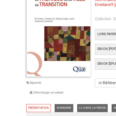
Emelianoff
(
Collection :
S
LIVRE PAPIE
EBOOK [PDF
EBOOK [EPU
Référenc
Agrandir
Télécharger un extrait
PRÉSENTATION
SOMMAIRE
LU DANS LA PRESSE
A