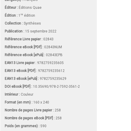
Éditeur :
Éditions Quae
re
Édition :
1
édition
Collection :
Synthèses
Publication :
15 septembre 2022
Référence Livre papier :
02843
Référence eBook [PDF] :
02843NUM
Référence eBook [ePub] :
02843EPB
EAN13 Livre papier :
9782759235605
EAN13 eBook [PDF] :
9782759235612
EAN13 eBook [ePub] :
9782759235629
DOI eBook [PDF] :
10.35690/978-2-7592-3561-2
Intérieur :
Couleur
Format (en mm)
:
160 x 240
Nombre de pages
Livre papier
:
258
Nombre de pages
eBook [PDF]
:
258
Poids (en grammes) :
590