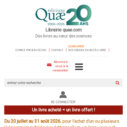
Librairie quae.com
Des livres au cœur des sciences
QUAE-OPEN
ESPACE PRO & AUTEURS
CONTACT
NOS EBOOKS EN ACCÈS LIBRE
Abonnez-
vous à la
newsletter
Rechercher
sur
le
site
SE CONNECTER
Un livre acheté = un livre offert !
Du 20 juillet au 31 août 2026
, pour l'achat d'un ou plusieurs