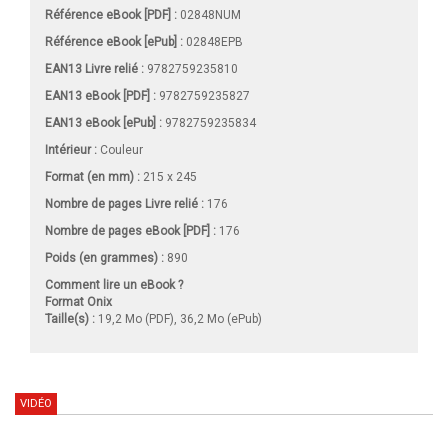
Référence eBook [PDF] :
02848NUM
Référence eBook [ePub] :
02848EPB
EAN13 Livre relié :
9782759235810
EAN13 eBook [PDF] :
9782759235827
EAN13 eBook [ePub] :
9782759235834
Intérieur :
Couleur
Format (en mm)
:
215 x 245
Nombre de pages
Livre relié
:
176
Nombre de pages
eBook [PDF]
:
176
Poids (en grammes) :
890
Comment lire un eBook ?
Format Onix
Taille(s) :
19,2 Mo (PDF), 36,2 Mo (ePub)
VIDÉO