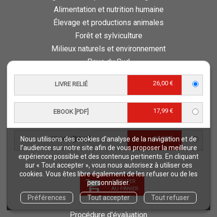
Alimentation et nutrition humaine
Élevage et productions animales
Forêt et sylviculture
Milieux naturels et environnement
Pays du Sud
Pêche - Ressources aquatiques et aquacoles
26,00 €
LIVRE RELIÉ
Sciences de la vie et de la terre
Science pour tous
17,99 €
EBOOK [PDF]
Sciences sociales, politiques, économiques
ESPACE PRO
17,99 €
Nous utilisons des cookies d’analyse de la navigation et de
EBOOK [EPUB]
l’audience sur notre site afin de vous proposer la meilleure
Vous êtes auteur
expérience possible et des contenus pertinents. En cliquant
Vous êtes journaliste
sur « Tout accepter », vous nous autorisez à utiliser ces
cookies. Vous êtes libre également de les refuser ou de les
Vous êtes libraire
AJOUTER
personnaliser.
Vous êtes bibliothécaire
AU PANIER
Préférences
Tout accepter
Tout refuser
Foreign rights
Procédure d'évaluation