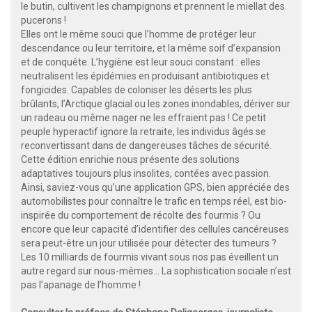
le butin, cultivent les champignons et prennent le miellat des
pucerons !
Elles ont le même souci que l’homme de protéger leur
descendance ou leur territoire, et la même soif d’expansion
et de conquête. L’hygiène est leur souci constant : elles
neutralisent les épidémies en produisant antibiotiques et
fongicides. Capables de coloniser les déserts les plus
brûlants, l’Arctique glacial ou les zones inondables, dériver sur
un radeau ou même nager ne les effraient pas ! Ce petit
peuple hyperactif ignore la retraite, les individus âgés se
reconvertissant dans de dangereuses tâches de sécurité.
Cette édition enrichie nous présente des solutions
adaptatives toujours plus insolites, contées avec passion.
Ainsi, saviez-vous qu’une application GPS, bien appréciée des
automobilistes pour connaître le trafic en temps réel, est bio-
inspirée du comportement de récolte des fourmis ? Ou
encore que leur capacité d’identifier des cellules cancéreuses
sera peut-être un jour utilisée pour détecter des tumeurs ?
Les 10 milliards de fourmis vivant sous nos pas éveillent un
autre regard sur nous-mêmes... La sophistication sociale n’est
pas l’apanage de l’homme !