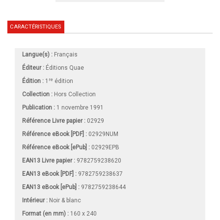
CARACTÉRISTIQUES
Langue(s) :
Français
Éditeur :
Éditions Quae
re
Édition :
1
édition
Collection :
Hors Collection
Publication :
1 novembre 1991
Référence Livre papier :
02929
Référence eBook [PDF] :
02929NUM
Référence eBook [ePub] :
02929EPB
EAN13 Livre papier :
9782759238620
EAN13 eBook [PDF] :
9782759238637
EAN13 eBook [ePub] :
9782759238644
Intérieur :
Noir & blanc
Format (en mm)
:
160 x 240