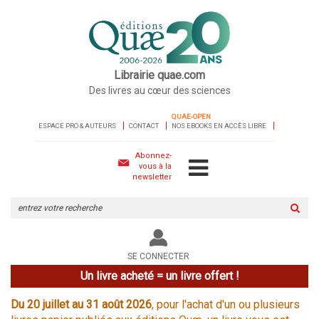
Librairie quae.com
Des livres au cœur des sciences
QUAE-OPEN
ESPACE PRO & AUTEURS
CONTACT
NOS EBOOKS EN ACCÈS LIBRE
Abonnez-
vous à la
newsletter
Rechercher
sur
le
site
SE CONNECTER
Un livre acheté = un livre offert !
Du 20 juillet au 31 août 2026
, pour l'achat d'un ou plusieurs