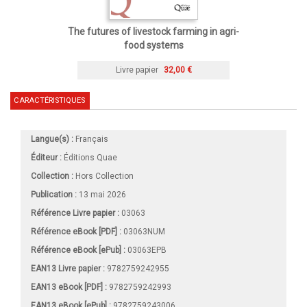
The futures of livestock farming in agri-
food systems
Livre papier
32,00 €
CARACTÉRISTIQUES
Langue(s) :
Français
Éditeur :
Éditions Quae
Collection :
Hors Collection
Publication :
13 mai 2026
Référence Livre papier :
03063
Référence eBook [PDF] :
03063NUM
Référence eBook [ePub] :
03063EPB
EAN13 Livre papier :
9782759242955
EAN13 eBook [PDF] :
9782759242993
EAN13 eBook [ePub] :
9782759243006