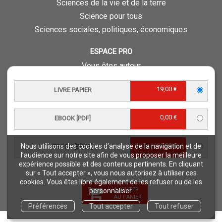
Sciences de la vie et de la terre
Science pour tous
Sciences sociales, politiques, économiques
ESPACE PRO
Vous êtes auteur
Vous êtes journaliste
19,00 €
LIVRE PAPIER
Vous êtes libraire
Vous êtes bibliothécaire
0,00 €
Foreign rights
EBOOK [PDF]
Procédure d'évaluation
0,00 €
Nous utilisons des cookies d’analyse de la navigation et de
EBOOK [EPUB]
NOTRE SITE
l’audience sur notre site afin de vous proposer la meilleure
expérience possible et des contenus pertinents. En cliquant
Quae © 2018
sur « Tout accepter », vous nous autorisez à utiliser ces
Mentions légales
cookies. Vous êtes libre également de les refuser ou de les
AJOUTER
personnaliser.
Déclaration d'accessibilité
AU PANIER
Préférences
Tout accepter
Tout refuser