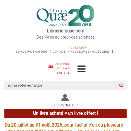
Librairie quae.com
Des livres au cœur des sciences
QUAE-OPEN
ESPACE PRO & AUTEURS
CONTACT
NOS EBOOKS EN ACCÈS LIBRE
Abonnez-
vous à la
newsletter
Rechercher
sur
le
site
SE CONNECTER
Un livre acheté = un livre offert !
Du 20 juillet au 31 août 2026
, pour l'achat d'un ou plusieurs