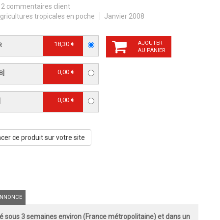
2 commentaires client
gricultures tropicales en poche
Janvier 2008
AJOUTER
18,30 €
R
AU PANIER
0,00 €
B]
0,00 €
]
er ce produit sur votre site
NNONCE
 sous 3 semaines environ (France métropolitaine) et dans un