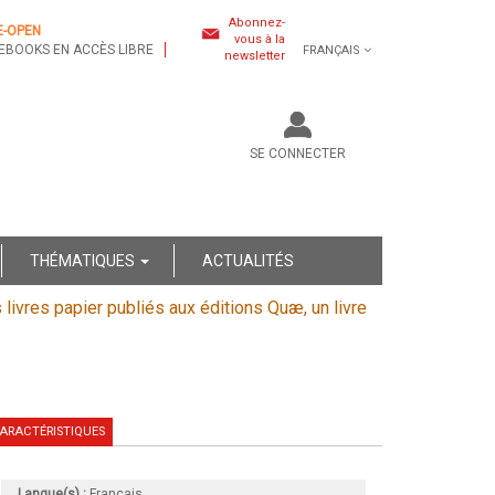
Abonnez-
E-OPEN
vous à la
EBOOKS EN ACCÈS LIBRE
FRANÇAIS
newsletter
SE CONNECTER
THÉMATIQUES
ACTUALITÉS
s livres papier publiés aux éditions Quæ, un livre
ARACTÉRISTIQUES
Langue(s) :
Français