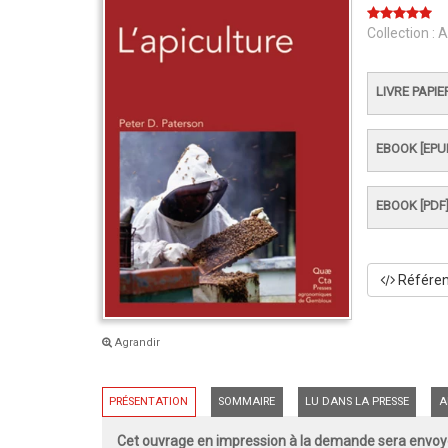
Collection :
A
LIVRE PAPIE
EBOOK [EPU
EBOOK [PDF
Référenc
Agrandir
PRÉSENTATION
SOMMAIRE
LU DANS LA PRESSE
A
Cet ouvrage en impression à la demande sera envoyé