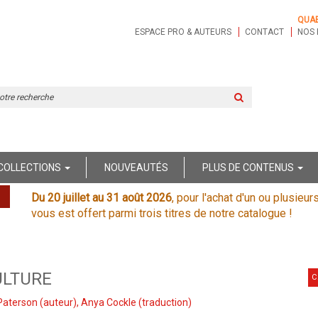
QUA
ESPACE PRO & AUTEURS
CONTACT
NOS 
Rechercher
sur
le
site
COLLECTIONS
NOUVEAUTÉS
PLUS DE CONTENUS
Du 20 juillet au 31 août 2026
, pour l'achat d'un ou plusieur
vous est offert parmi trois titres de notre catalogue !
ULTURE
C
Paterson
(auteur),
Anya Cockle
(traduction)