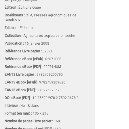
Éditeur :
Éditions Quae
Co-éditeurs :
CTA, Presses agronomiques de
Gembloux
re
Édition :
1
édition
Collection :
Agricultures tropicales en poche
Publication :
16 janvier 2008
Référence Livre papier :
02071
Référence eBook [ePub] :
02071EPB
Référence eBook [PDF] :
02071NUM
EAN13 Livre papier :
9782759200795
EAN13 eBook [ePub] :
9782759209620
EAN13 eBook [PDF] :
9782759206780
DOI eBook [PDF] :
10.35690/978-2-7592-0678-0
Intérieur :
Noir & blanc
Format (en mm)
:
135 x 215
Nombre de pages
Livre papier
:
160
Nombre de pages
eBook [PDF]
:
160