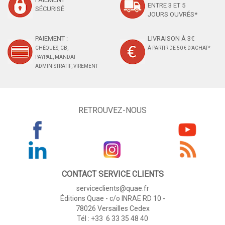
ENTRE 3 ET 5
SÉCURISÉ
JOURS OUVRÉS*
PAIEMENT :
LIVRAISON À 3€
CHÈQUES, CB,
À PARTIR DE 50 € D'ACHAT*
PAYPAL, MANDAT
ADMINISTRATIF, VIREMENT
RETROUVEZ-NOUS
CONTACT SERVICE CLIENTS
serviceclients@quae.fr
Éditions Quae - c/o INRAE RD 10 -
78026 Versailles Cedex
Tél : +33 6 33 35 48 40