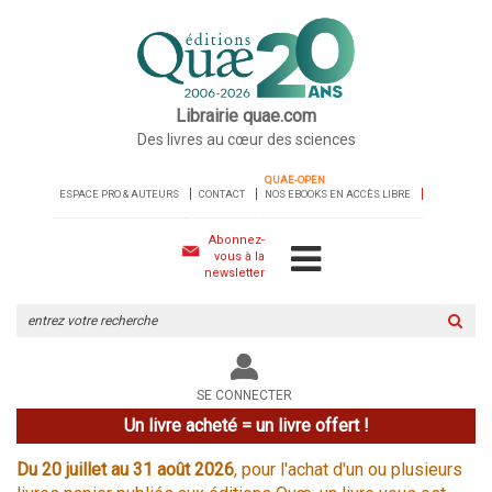
Librairie quae.com
Des livres au cœur des sciences
QUAE-OPEN
ESPACE PRO & AUTEURS
CONTACT
NOS EBOOKS EN ACCÈS LIBRE
Abonnez-
vous à la
newsletter
Rechercher
sur
le
site
SE CONNECTER
Un livre acheté = un livre offert !
Du 20 juillet au 31 août 2026
, pour l'achat d'un ou plusieurs