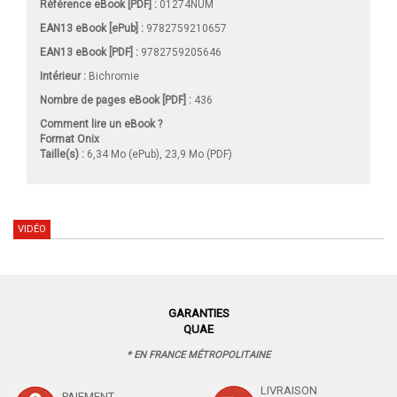
Référence eBook [PDF] :
01274NUM
EAN13 eBook [ePub] :
9782759210657
EAN13 eBook [PDF] :
9782759205646
Intérieur :
Bichromie
Nombre de pages
eBook [PDF]
:
436
Comment lire un eBook ?
Format Onix
Taille(s) :
6,34 Mo (ePub), 23,9 Mo (PDF)
VIDÉO
GARANTIES
QUAE
* EN FRANCE MÉTROPOLITAINE
LIVRAISON
PAIEMENT