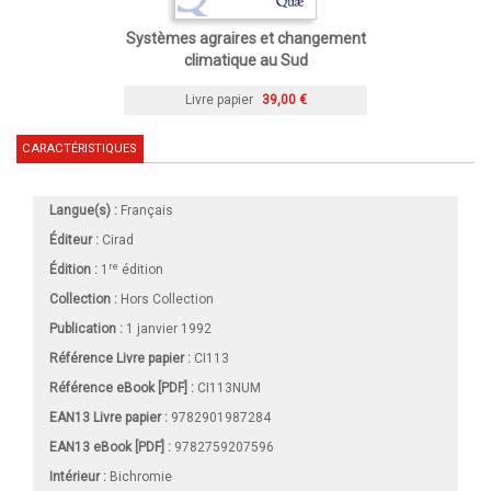
Systèmes agraires et changement
climatique au Sud
Livre papier
39,00 €
CARACTÉRISTIQUES
Langue(s) :
Français
Éditeur :
Cirad
re
Édition :
1
édition
Collection :
Hors Collection
Publication :
1 janvier 1992
Référence Livre papier :
CI113
Référence eBook [PDF] :
CI113NUM
EAN13 Livre papier :
9782901987284
EAN13 eBook [PDF] :
9782759207596
Intérieur :
Bichromie