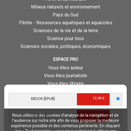
Milieux naturels et environnement
Pays du Sud
Pêche - Ressources aquatiques et aquacoles
Sciences de la vie et de la terre
Science pour tous
Sciences sociales, politiques, économiques
ESPACE PRO
Vous êtes auteur
Vous êtes journaliste
Vous êtes libraire
Vous êtes bibliothécaire
13,99 €
EBOOK [EPUB]
Foreign rights
Procédure d'évaluation
13,99 €
Nous utilisons des cookies d’analyse de la navigation et de
EBOOK [PDF]
NOTRE SITE
l’audience sur notre site afin de vous proposer la meilleure
expérience possible et des contenus pertinents. En cliquant
Quae © 2018