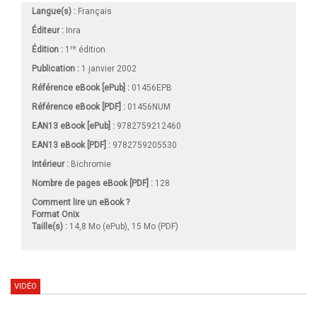
Langue(s) :
Français
Éditeur :
Inra
re
Édition :
1
édition
Publication :
1 janvier 2002
Référence eBook [ePub] :
01456EPB
Référence eBook [PDF] :
01456NUM
EAN13 eBook [ePub] :
9782759212460
EAN13 eBook [PDF] :
9782759205530
Intérieur :
Bichromie
Nombre de pages
eBook [PDF]
:
128
Comment lire un eBook ?
Format Onix
Taille(s) :
14,8 Mo (ePub), 15 Mo (PDF)
VIDÉO