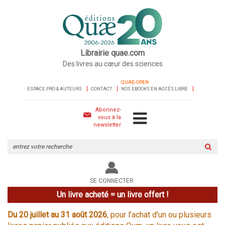
Librairie quae.com
Des livres au cœur des sciences
QUAE-OPEN
ESPACE PRO & AUTEURS
CONTACT
NOS EBOOKS EN ACCÈS LIBRE
Abonnez-
vous à la
newsletter
Rechercher
sur
le
site
SE CONNECTER
Un livre acheté = un livre offert !
Du 20 juillet au 31 août 2026
, pour l'achat d'un ou plusieurs