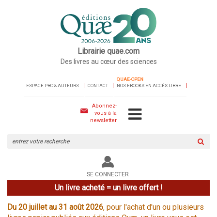
Librairie quae.com
Des livres au cœur des sciences
QUAE-OPEN
ESPACE PRO & AUTEURS
CONTACT
NOS EBOOKS EN ACCÈS LIBRE
Abonnez-
vous à la
newsletter
Rechercher
sur
le
site
SE CONNECTER
Un livre acheté = un livre offert !
Du 20 juillet au 31 août 2026
, pour l'achat d'un ou plusieurs