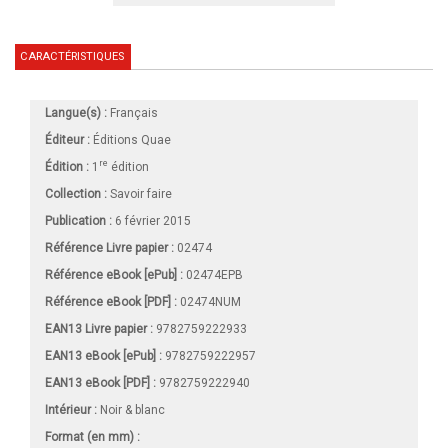
CARACTÉRISTIQUES
Langue(s) :
Français
Éditeur :
Éditions Quae
re
Édition :
1
édition
Collection :
Savoir faire
Publication :
6 février 2015
Référence Livre papier :
02474
Référence eBook [ePub] :
02474EPB
Référence eBook [PDF] :
02474NUM
EAN13 Livre papier :
9782759222933
EAN13 eBook [ePub] :
9782759222957
EAN13 eBook [PDF] :
9782759222940
Intérieur :
Noir & blanc
Format (en mm)
: