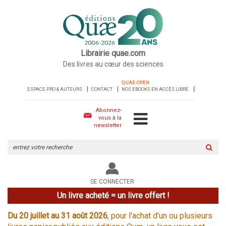
Librairie quae.com
Des livres au cœur des sciences
QUAE-OPEN
ESPACE PRO & AUTEURS
CONTACT
NOS EBOOKS EN ACCÈS LIBRE
Abonnez-
vous à la
newsletter
Rechercher
sur
le
site
SE CONNECTER
Un livre acheté = un livre offert !
Du 20 juillet au 31 août 2026
, pour l'achat d'un ou plusieurs