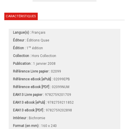
CARACTÉRISTIQUES
Langue(s) :
Français
Éditeur :
Éditions Quae
re
Édition :
1
édition
Collection :
Hors Collection
Publication :
1 janvier 2008
Référence Livre papier :
02099
Référence eBook [ePub] :
02099EPB
Référence eBook [PDF] :
02099NUM
EAN13 Livre papier :
9782759201709
EAN13 eBook [ePub] :
9782759211852
EAN13 eBook [PDF] :
9782759202898
Intérieur :
Bichromie
Format (en mm)
:
160 x 240