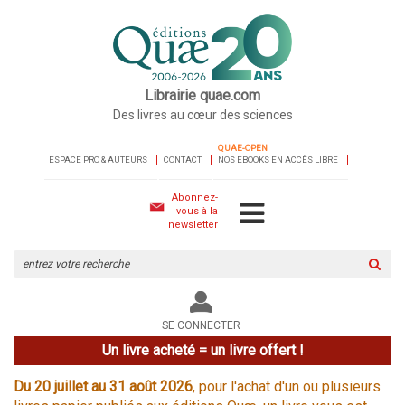
Librairie quae.com
Des livres au cœur des sciences
QUAE-OPEN
ESPACE PRO & AUTEURS
CONTACT
NOS EBOOKS EN ACCÈS LIBRE
Abonnez-
vous à la
newsletter
Rechercher
sur
le
site
SE CONNECTER
Un livre acheté = un livre offert !
Du 20 juillet au 31 août 2026
, pour l'achat d'un ou plusieurs