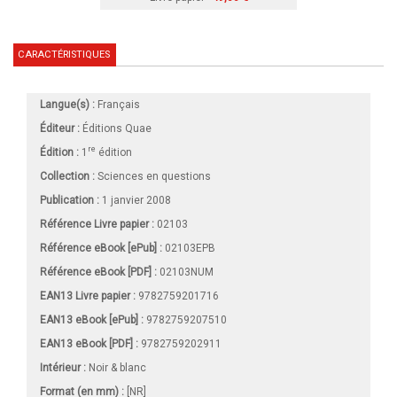
CARACTÉRISTIQUES
Langue(s) :
Français
Éditeur :
Éditions Quae
re
Édition :
1
édition
Collection :
Sciences en questions
Publication :
1 janvier 2008
Référence Livre papier :
02103
Référence eBook [ePub] :
02103EPB
Référence eBook [PDF] :
02103NUM
EAN13 Livre papier :
9782759201716
EAN13 eBook [ePub] :
9782759207510
EAN13 eBook [PDF] :
9782759202911
Intérieur :
Noir & blanc
Format (en mm)
:
[NR]