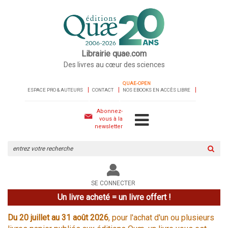
Librairie quae.com
Des livres au cœur des sciences
QUAE-OPEN
ESPACE PRO & AUTEURS
CONTACT
NOS EBOOKS EN ACCÈS LIBRE
Abonnez-
vous à la
newsletter
Rechercher
sur
le
site
SE CONNECTER
Un livre acheté = un livre offert !
Du 20 juillet au 31 août 2026
, pour l'achat d'un ou plusieurs