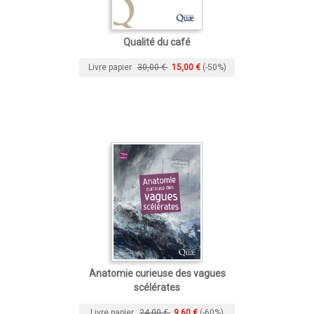
Qualité du café
Livre papier
30,00 €
15,00 €
(-50%)
Anatomie curieuse des vagues
scélérates
Livre papier
24,00 €
9,60 €
(-60%)