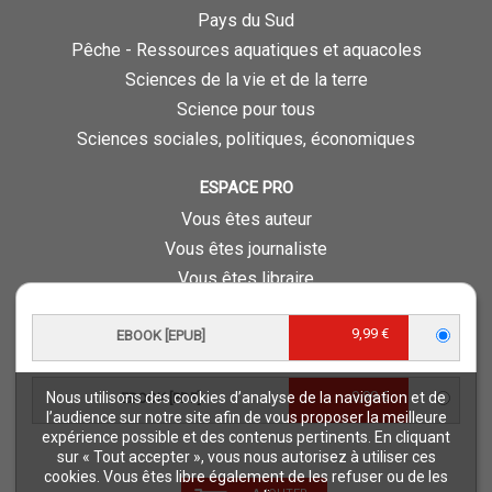
Pays du Sud
Pêche - Ressources aquatiques et aquacoles
Sciences de la vie et de la terre
Science pour tous
Sciences sociales, politiques, économiques
ESPACE PRO
Vous êtes auteur
Vous êtes journaliste
Vous êtes libraire
Vous êtes bibliothécaire
9,99 €
EBOOK [EPUB]
Foreign rights
Procédure d'évaluation
9,99 €
Nous utilisons des cookies d’analyse de la navigation et de
EBOOK [PDF]
NOTRE SITE
l’audience sur notre site afin de vous proposer la meilleure
expérience possible et des contenus pertinents. En cliquant
Quae © 2018
sur « Tout accepter », vous nous autorisez à utiliser ces
Mentions légales
cookies. Vous êtes libre également de les refuser ou de les