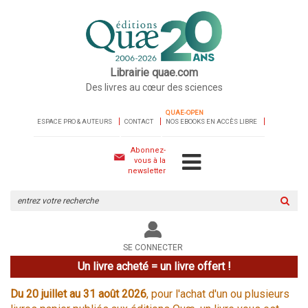
Librairie quae.com
Des livres au cœur des sciences
QUAE-OPEN
ESPACE PRO & AUTEURS
CONTACT
NOS EBOOKS EN ACCÈS LIBRE
Abonnez-
vous à la
newsletter
Rechercher
sur
le
site
SE CONNECTER
Un livre acheté = un livre offert !
Du 20 juillet au 31 août 2026
, pour l'achat d'un ou plusieurs