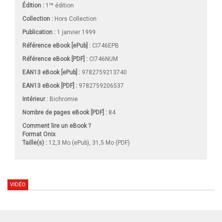
re
Édition :
1
édition
Collection :
Hors Collection
Publication :
1 janvier 1999
Référence eBook [ePub] :
CI746EPB
Référence eBook [PDF] :
CI746NUM
EAN13 eBook [ePub] :
9782759213740
EAN13 eBook [PDF] :
9782759206537
Intérieur :
Bichromie
Nombre de pages
eBook [PDF]
:
84
Comment lire un eBook ?
Format Onix
Taille(s) :
12,3 Mo (ePub), 31,5 Mo (PDF)
VIDÉO