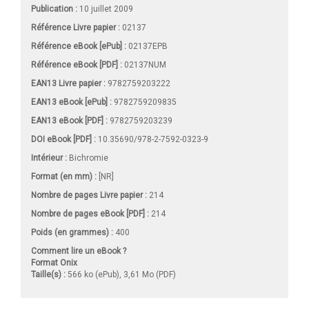
Publication :
10 juillet 2009
Référence Livre papier :
02137
Référence eBook [ePub] :
02137EPB
Référence eBook [PDF] :
02137NUM
EAN13 Livre papier :
9782759203222
EAN13 eBook [ePub] :
9782759209835
EAN13 eBook [PDF] :
9782759203239
DOI eBook [PDF] :
10.35690/978-2-7592-0323-9
Intérieur :
Bichromie
Format (en mm)
:
[NR]
Nombre de pages
Livre papier
:
214
Nombre de pages
eBook [PDF]
:
214
Poids (en grammes) :
400
Comment lire un eBook ?
Format Onix
Taille(s) :
566 ko (ePub), 3,61 Mo (PDF)