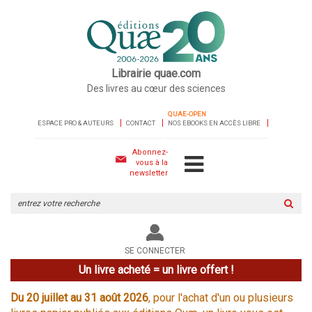
Librairie quae.com
Des livres au cœur des sciences
QUAE-OPEN
ESPACE PRO & AUTEURS
CONTACT
NOS EBOOKS EN ACCÈS LIBRE
Abonnez-
vous à la
newsletter
Rechercher
sur
le
site
SE CONNECTER
Un livre acheté = un livre offert !
Du 20 juillet au 31 août 2026
, pour l'achat d'un ou plusieurs