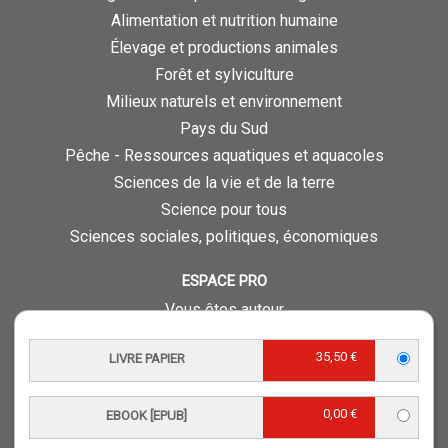
Alimentation et nutrition humaine
Élevage et productions animales
Forêt et sylviculture
Milieux naturels et environnement
Pays du Sud
Pêche - Ressources aquatiques et aquacoles
Sciences de la vie et de la terre
Science pour tous
Sciences sociales, politiques, économiques
ESPACE PRO
Vous êtes auteur
Vous êtes journaliste
35,50 €
LIVRE PAPIER
Vous êtes libraire
Vous êtes bibliothécaire
0,00 €
Foreign rights
EBOOK [EPUB]
Procédure d'évaluation