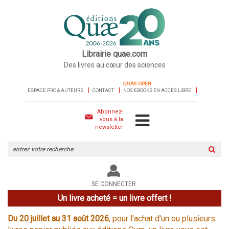
Librairie quae.com
Des livres au cœur des sciences
QUAE-OPEN
ESPACE PRO & AUTEURS
CONTACT
NOS EBOOKS EN ACCÈS LIBRE
Abonnez-
vous à la
newsletter
Rechercher
sur
le
site
SE CONNECTER
Un livre acheté = un livre offert !
Du 20 juillet au 31 août 2026
, pour l'achat d'un ou plusieurs