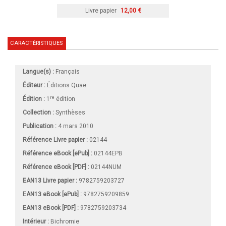
Livre papier
12,00 €
CARACTÉRISTIQUES
Langue(s) :
Français
Éditeur :
Éditions Quae
re
Édition :
1
édition
Collection :
Synthèses
Publication :
4 mars 2010
Référence Livre papier :
02144
Référence eBook [ePub] :
02144EPB
Référence eBook [PDF] :
02144NUM
EAN13 Livre papier :
9782759203727
EAN13 eBook [ePub] :
9782759209859
EAN13 eBook [PDF] :
9782759203734
Intérieur :
Bichromie